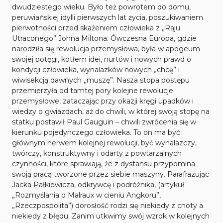
dwudziestego wieku. Było też powrotem do domu,
peruwiańskiej idylli pierwszych lat życia, poszukiwaniem
pierwotności przed skażeniem człowieka z „Raju
Utraconego” Johna Miltona. Ówczesna Europa, gdzie
narodziła się rewolucja przemysłowa, była w apogeum
swojej potęgi, kotłem idei, nurtów i nowych prawd o
kondycji człowieka, wynalazków nowych „chcę” i
wiwisekcją dawnych „muszę”. Nasza stopa postępu
przemierzyła od tamtej pory kolejne rewolucje
przemysłowe, zataczając przy okazji kręgi upadków i
wiedzy o gwiazdach, aż do chwili, w której swoją stopę na
statku postawił Paul Gauguin – chwili zwrócenia się w
kierunku pojedynczego człowieka. To on ma być
głównym nerwem kolejnej rewolucji, być wynalazczy,
twórczy, konstruktywny i odarty z powtarzalnych
czynności, które sprawiają, że z dystansu przypomina
swoją pracą tworzone przez siebie maszyny. Parafrazując
Jacka Pałkiewicza, odkrywcę i podróżnika, (artykuł
„Rozmyślania o Malraux w cieniu Angkoru”,
„Rzeczpospolita”) dorosłość rodzi się niekiedy z cnoty a
niekiedy z błędu. Zanim utkwimy swój wzrok w kolejnych