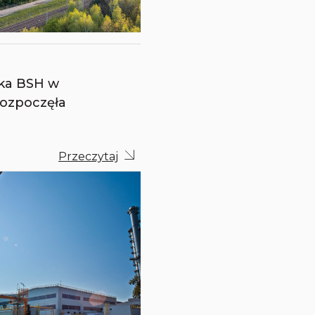
ka BSH w
rozpoczęła
Przeczytaj