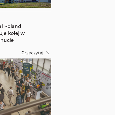
al Poland
je kolej w
 hucie
Przeczytaj