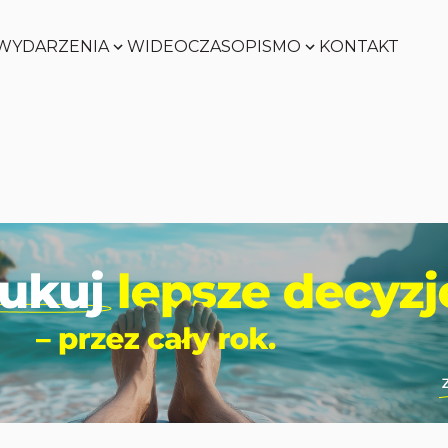
WYDARZENIA
WIDEO
CZASOPISMO
KONTAKT
SMART
FACTORY
Zobacz
WORLD
Zobacz
SMART
FACTORY
Zobacz
WORLD
Zobacz