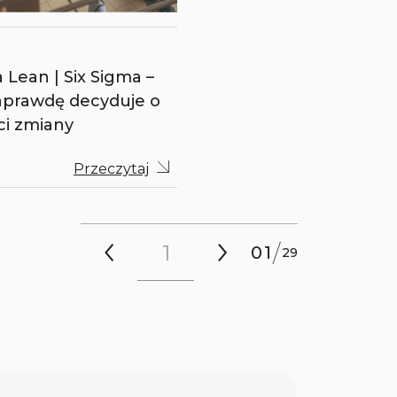
 Lean | Six Sigma –
aprawdę decyduje o
ci zmiany
Przeczytaj
/
01
29