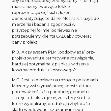
aby to obrócić, obejrzeć. Systemy PLM mają
mechanizmy tworzące lekkie
reprezentacje ciężkich złożeń,
demokratyzując te dane. Można ich użyć do
mierzenia i badania zgodności w
przystępnej formie, ponieważ nie
potrzebujemy klienta CAD, aby otwierać
dany projekt.
P.O.: A czy system PLM „podpowiada” przy
projektowaniu alternatywne rozwiązania,
bardziej optymalne z punktu widzenia
kosztów produktu końcowego?
M.C.: Jest to możliwe na różnych poziomach.
Możemy wstrzymać pracę konstruktora,
ponieważ coś już o podobnej geometrii
istnieje lub okazuje się, że cztery śrubki,
które wybraliśmy, produkują zbyt dużo
śladu węglowego i szukamy innego