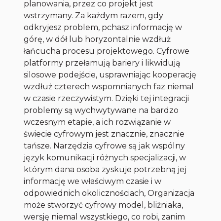
planowania, przez co projekt jest
wstrzymany. Za każdym razem, gdy
odkryjesz problem, pchasz informację w
górę, w dół lub horyzontalnie wzdłuż
łańcucha procesu projektowego. Cyfrowe
platformy przełamują bariery i likwidują
silosowe podejście, usprawniając kooperację
wzdłuż czterech wspomnianych faz niemal
w czasie rzeczywistym. Dzięki tej integracji
problemy są wychwytywane na bardzo
wczesnym etapie, a ich rozwiązanie w
świecie cyfrowym jest znacznie, znacznie
tańsze. Narzędzia cyfrowe są jak wspólny
język komunikacji różnych specjalizacji, w
którym dana osoba zyskuje potrzebną jej
informację we właściwym czasie i w
odpowiednich okolicznościach, Organizacja
może stworzyć cyfrowy model, bliźniaka,
wersję niemal wszystkiego, co robi, zanim