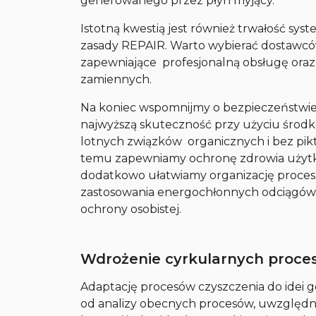
generowanego przez płyn myjący.
Istotną kwestią jest również trwałość sy
zasady REPAIR. Warto wybierać dostawców
zapewniające profesjonalną obsługę oraz
zamiennych.
Na koniec wspomnijmy o bezpieczeństwie
najwyższą skuteczność przy użyciu środ
lotnych związków organicznych i bez pik
temu zapewniamy ochronę zdrowia użytk
dodatkowo ułatwiamy organizację procesu
zastosowania energochłonnych odciągów 
ochrony osobistej.
Wdrożenie cyrkularnych proce
Adaptację procesów czyszczenia do idei 
od analizy obecnych procesów, uwzględni