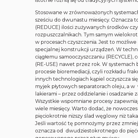
istotnie różnią się od tradycyjnych syste
Stosowane w zrównoważonych systemach p
sześciu do dwunastu miesięcy. Oznacza to
(REDUCE) ilości zużywanych środków cz
rozpuszczalnikach. Tym samym wielokrot
w procesach czyszczenia. Jest to możliwe
specjalnej konstrukcji urządzeń. W tech
ciągłemu samooczyszczaniu (RECYCLE), c
(RE-USE) nawet przez rok. W systemach b
procesie bioremediacji, czyli rozkładu fr
innych technologiach kąpiel oczyszcza s
myjek płytowych separatorach oleju, a w 
lakierami – przez oddzielanie i osadzanie 
Wszystkie wspomniane procesy zapewnia
wiele miesięcy. Warto dodać, że nowoczes
pięciokrotnie niższy ślad węglowy niż tak
Jeśli wartość tę pomnożymy przez zmniejs
oznacza od dwudziestokrotnego do pięćd