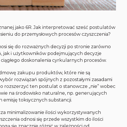
 znanej jako 6R. Jak interpretować sześć postulatów
sieniu do przemysłowych procesów czyszczenia?
osi się do rozważnych decyzji po stronie zarówno
, jak i użytkowników podejmujących decyzje
 ciągłego doskonalenia cyrkularnych procesów.
dmowę zakupu produktów, które nie są
wybór rozwiązań spójnych z pozostałymi zasadami
o rozszerzyć ten postulat o stanowcze „nie” wobec
ie na środowisko naturalne, np. generujących
emisję toksycznych substancji.
cza minimalizowanie ilości wykorzystywanych
zczenia odnosi się przede wszystkim do ilości
gą się znacznie różnić w zależności od