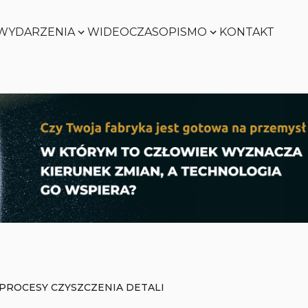
WYDARZENIA
WIDEO
CZASOPISMO
KONTAKT
SMART
FACTORY
Zobacz
WORLD
Zobacz
SMART
FACTORY
Zobacz
WORLD
Zobacz
PROCESY CZYSZCZENIA DETALI