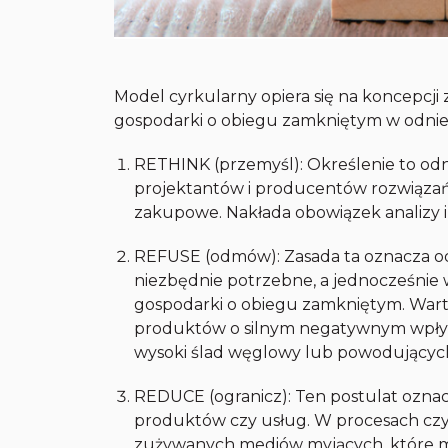
Model cyrkularny opiera się na koncepcji
gospodarki o obiegu zamkniętym w odnie
RETHINK (przemyśl): Określenie to odn
projektantów i producentów rozwiązań
zakupowe. Nakłada obowiązek analizy i
REFUSE (odmów): Zasada ta oznacza o
niezbędnie potrzebne, a jednocześnie 
gospodarki o obiegu zamkniętym. Wart
produktów o silnym negatywnym wpływ
wysoki ślad węglowy lub powodujących 
REDUCE (ogranicz): Ten postulat ozna
produktów czy usług. W procesach czys
zużywanych mediów myjących, które mo