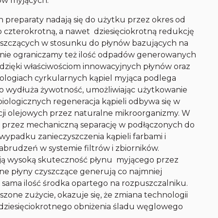
mów myjących.
reparaty nadają się do użytku przez okres od
 czterokrotną, a nawet dziesięciokrotną redukcję
yszczących w stosunku do płynów bazujących na
nie ograniczamy też ilość odpadów generowanych
 dzięki właściwościom innowacyjnych płynów oraz
nologiach cyrkularnych kąpiel myjąca podlega
o wydłuża żywotność, umożliwiając użytkowanie
iologicznych regeneracja kąpieli odbywa się w
akcji olejowych przez naturalne mikroorganizmy. W
ię przez mechaniczną separację w podłączonych do
wypadku zanieczyszczenia kąpieli farbami i
zabrudzeń w systemie filtrów i zbiorników.
ją wysoką skuteczność płynu myjącego przez
ne płyny czyszczące generują co najmniej
a sama ilość środka opartego na rozpuszczalniku.
zone zużycie, okazuje się, że zmiana technologii
ziesięciokrotnego obniżenia śladu węglowego