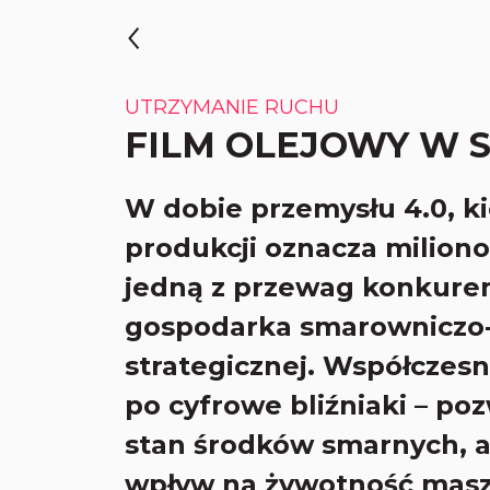
UTRZYMANIE RUCHU
FILM OLEJOWY W 
W dobie przemysłu 4.0, k
produkcji oznacza miliono
jedną z przewag konkure
gospodarka smarowniczo-o
strategicznej. Współczesn
po cyfrowe bliźniaki – po
stan środków smarnych, a
wpływ na żywotność masz