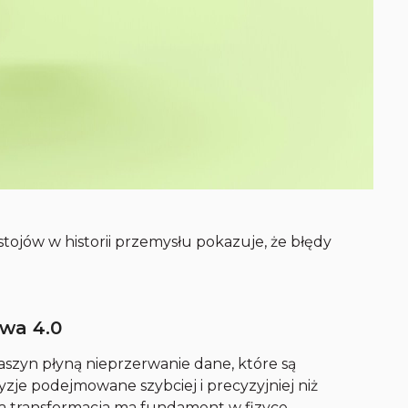
tojów w historii przemysłu pokazuje, że błędy
wa 4.0
maszyn płyną nieprzerwanie dane, które są
zje podejmowane szybciej i precyzyjniej niż
wa transformacja ma fundament w fizyce –