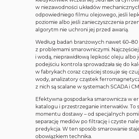
w niezawodności układów mechanicznych.
odpowiedniego filmu olejowego, jeśli le
poziomie albo jeśli zanieczyszczenia prz
algorytm nie uchroni jej przed awarią.
Według badań branżowych nawet 60–80 pr
z problemami smarowniczymi. Najczęściej 
i wodą, nieprawidłową lepkość oleju albo
podejściu kontrola sprowadzała się do ka
w fabrykach coraz częściej stosuje się czu
wody, analizatory cząstek ferromagnety
z nich są scalane w systemach SCADA i C
Efektywna gospodarka smarownicza w erze
katalogu i przestrzeganie interwałów. To 
momentu dostawy – od specjalnych pomi
separację mediów po filtrację i czyste nale
predykcja. W ten sposób smarowanie staj
obowiązkiem technika.