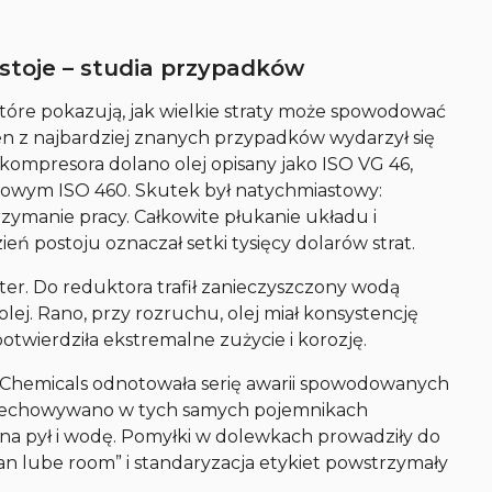
stoje – studia przypadków
które pokazują, jak wielkie straty może spowodować
en z najbardziej znanych przypadków wydarzył się
okompresora dolano olej opisany jako ISO VG 46,
niowym ISO 460. Skutek był natychmiastowy:
trzymanie pracy. Całkowite płukanie układu i
eń postoju oznaczał setki tysięcy dolarów strat.
ter. Do reduktora trafił zanieczyszczony wodą
j. Rano, przy rozruchu, olej miał konsystencję
potwierdziła ekstremalne zużycie i korozję.
Chemicals odnotowała serię awarii spowodowanych
zechowywano w tych samych pojemnikach
 na pył i wodę. Pomyłki w dolewkach prowadziły do
ean lube room” i standaryzacja etykiet powstrzymały