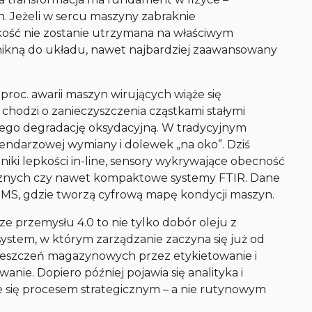
 Jeżeli w sercu maszyny zabraknie
pkość nie zostanie utrzymana na właściwym
enikną do układu, nawet najbardziej zaawansowany
oc. awarii maszyn wirujących wiąże się
chodzi o zanieczyszczenia cząstkami stałymi
 jego degradację oksydacyjną. W tradycyjnym
lendarzowej wymiany i dolewek „na oko”. Dziś
jniki lepkości in-line, sensory wykrywające obecność
cznych czy nawet kompaktowe systemy FTIR. Dane
MMS, gdzie tworzą cyfrową mapę kondycji maszyn.
 przemysłu 4.0 to nie tylko dobór oleju z
system, w którym zarządzanie zaczyna się już od
eszczeń magazynowych przez etykietowanie i
wanie. Dopiero później pojawia się analityka i
e się procesem strategicznym – a nie rutynowym