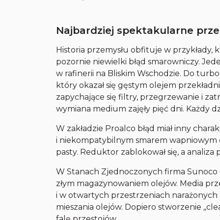
Najbardziej spektakularne prze
Historia przemysłu obfituje w przykłady, 
pozornie niewielki błąd smarowniczy. Jed
w rafinerii na Bliskim Wschodzie. Do turb
który okazał się gęstym olejem przekład
zapychające się filtry, przegrzewanie i za
wymiana medium zajęły pięć dni. Każdy dzi
W zakładzie Proalco błąd miał inny charak
i niekompatybilnym smarem wapniowym ole
pasty. Reduktor zablokował się, a analiza 
W Stanach Zjednoczonych firma Sunoco 
złym magazynowaniem olejów. Media pr
i w otwartych przestrzeniach narażonych
mieszania olejów. Dopiero stworzenie „cl
falę przestojów.