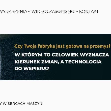
WYDARZENIA
WIDEO
CZASOPISMO
KONTAKT
SMART
FACTORY
Zobacz
WORLD
Zobacz
SMART
FACTORY
Zobacz
WORLD
Zobacz
Y W SERCACH MASZYN