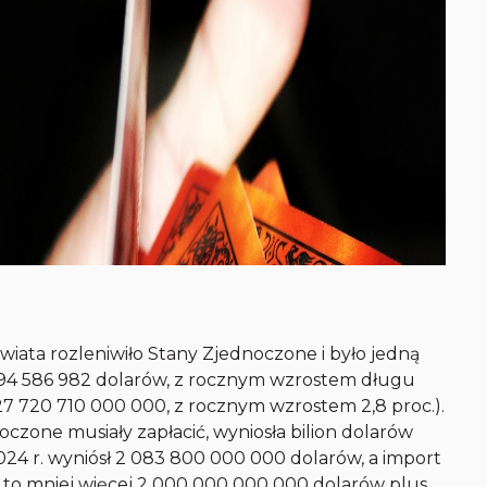
iata rozleniwiło Stany Zjednoczone i było jedną
994 586 982 dolarów, z rocznym wzrostem długu
 27 720 710 000 000, z rocznym wzrostem 2,8 proc.).
czone musiały zapłacić, wyniosła bilion dolarów
24 r. wyniósł 2 083 800 000 000 dolarów, a import
yt to mniej więcej 2 000 000 000 000 dolarów plus