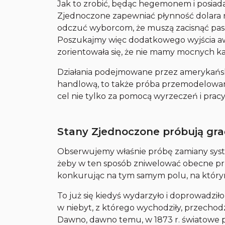
Jak to zrobić, będąc hegemonem i posiad
Zjednoczone zapewniać płynność dolara 
odczuć wyborcom, że muszą zacisnąć pasa
Poszukajmy więc dodatkowego wyjścia awar
zorientowała się, że nie mamy mocnych ka
Działania podejmowane przez amerykańską
handlową, to także próba przemodelowani
cel nie tylko za pomocą wyrzeczeń i pracy,
Stany Zjednoczone próbują gra
Obserwujemy właśnie próbę zamiany sy
żeby w ten sposób zniwelować obecne prze
konkurując na tym samym polu, na którym
To już się kiedyś wydarzyło i doprowadził
w niebyt, z którego wychodziły, przecho
Dawno, dawno temu, w 1873 r. światowe po