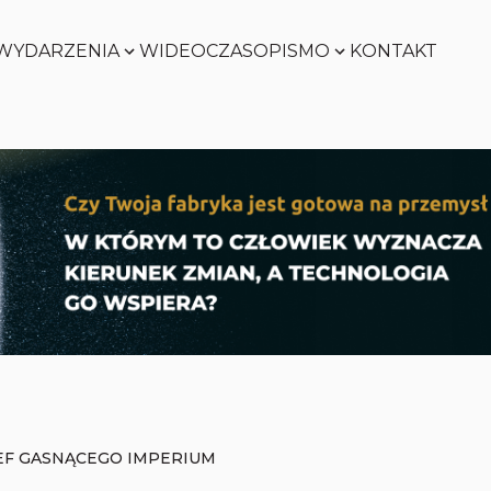
WYDARZENIA
WIDEO
CZASOPISMO
KONTAKT
SMART
FACTORY
Zobacz
WORLD
Zobacz
SMART
FACTORY
Zobacz
WORLD
Zobacz
LEF GASNĄCEGO IMPERIUM