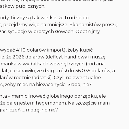
atków publicznych.
dy. Liczby są tak wielkie, że trudne do
zer, przejdźmy więc na mniejsze. Ekonomistów proszę
zać sytuację w prostych słowach. Obetnijmy
wydać 4110 dolarów (import), żeby kupić
je, że 2026 dolarów (deficyt handlowy) muszę
 manka w wydatkach wewnętrznych (rodzina
 lat, co sprawiło, że dług urósł do 36 035 dolarów, a
arów rocznie (odsetki). Czyli na ewentualne
, żeby mieć na bieżące życie. Słabo, nie?
nta – mam pilnować globalnego porządku, ale
ć, że dalej jestem hegemonem. Na szczęście mam
raniczeń…. mogę, no nie?