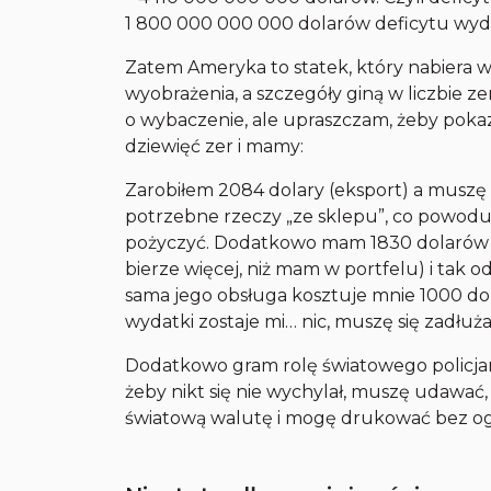
1 800 000 000 000 dolarów deficytu wyd
Zatem Ameryka to statek, który nabiera wo
wyobrażenia, a szczegóły giną w liczbie 
o wybaczenie, ale upraszczam, żeby poka
dziewięć zer i mamy:
Zarobiłem 2084 dolary (eksport) a muszę 
potrzebne rzeczy „ze sklepu”, co powodu
pożyczyć. Dodatkowo mam 1830 dolarów
bierze więcej, niż mam w portfelu) i tak od
sama jego obsługa kosztuje mnie 1000 dol
wydatki zostaje mi… nic, muszę się zadłużać
Dodatkowo gram rolę światowego policja
żeby nikt się nie wychylał, muszę udawa
światową walutę i mogę drukować bez og