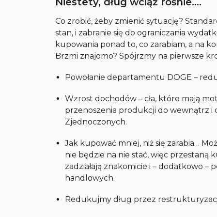
Niestety, dług wciąż rośnie….
Co zrobić, żeby zmienić sytuację? Standar
stan, i zabranie się do ograniczania wyda
kupowania ponad to, co zarabiam, a na kon
Brzmi znajomo? Spójrzmy na pierwsze krok
Powołanie departamentu DOGE – redu
Wzrost dochodów – cła, które mają m
przenoszenia produkcji do wewnątrz i
Zjednoczonych.
Jak kupować mniej, niż się zarabia… Moż
nie będzie na nie stać, więc przestan
zadziałają znakomicie i – dodatkowo
handlowych.
Redukujmy dług przez restrukturyzację