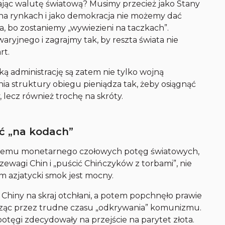
ając walutę światową? Musimy przecież jako Stany
na rynkach i jako demokracja nie możemy dać
, bo zostaniemy „wywiezieni na taczkach”.
yjnego i zagrajmy tak, by reszta świata nie
rt.
 administrację są zatem nie tylko wojną
a struktury obiegu pieniądza tak, żeby osiągnąć
 lecz również trochę na skróty.
ć „na kodach”
stemu monetarnego czołowych potęg światowych,
wagi Chin i „puścić Chińczyków z torbami”, nie
 azjatycki smok jest mocny.
o Chiny na skraj otchłani, a potem popchnęło prawie
dząc przez trudne czasu „odkrywania” komunizmu.
tęgi zdecydowały na przejście na parytet złota.