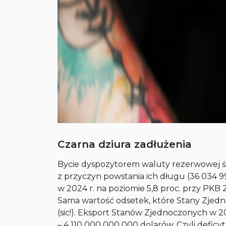
Czarna dziura zadłużenia
Bycie dyspozytorem waluty rezerwowej św
z przyczyn powstania ich długu (36 034 
w 2024 r. na poziomie 5,8 proc. przy PKB
Sama wartość odsetek, które Stany Zjedno
(
sic
!). Eksport Stanów Zjednoczonych w 20
– 4 110 000 000 000 dolarów. Czyli defic