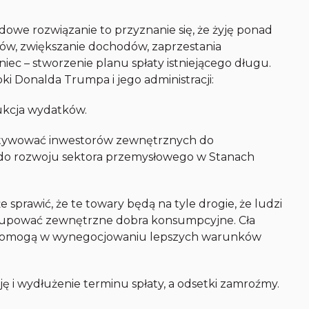
dowe rozwiązanie to przyznanie się, że żyję ponad
tków, zwiększanie dochodów, zaprzestania
iec – stworzenie planu spłaty istniejącego długu.
i Donalda Trumpa i jego administracji:
kcja wydatków.
otywować inwestorów zewnętrznych do
 do rozwoju sektora przemysłowego w Stanach
e sprawić, że te towary będą na tyle drogie, że ludzi
ą kupować zewnętrzne dobra konsumpcyjne. Cła
 – pomogą w wynegocjowaniu lepszych warunków
 i wydłużenie terminu spłaty, a odsetki zamroźmy.