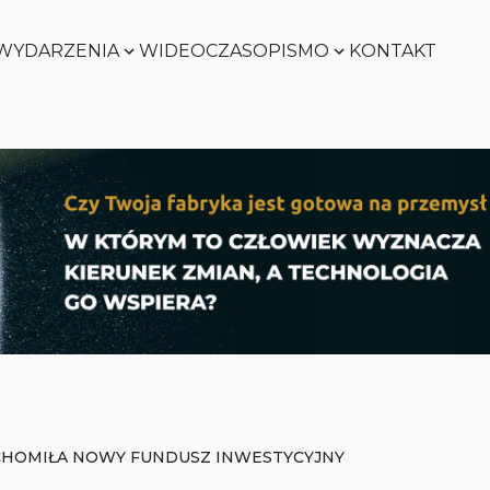
WYDARZENIA
WIDEO
CZASOPISMO
KONTAKT
SMART
FACTORY
Zobacz
WORLD
Zobacz
SMART
FACTORY
Zobacz
WORLD
Zobacz
HOMIŁA NOWY FUNDUSZ INWESTYCYJNY