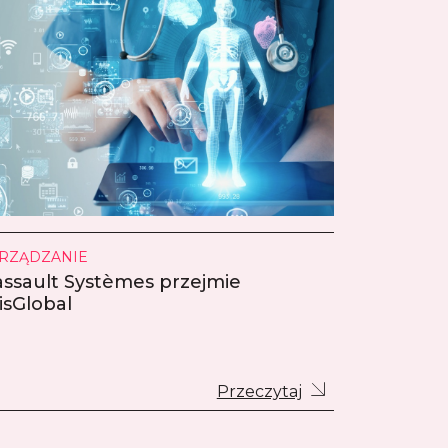
RZĄDZANIE
ssault Systèmes przejmie
isGlobal
Przeczytaj