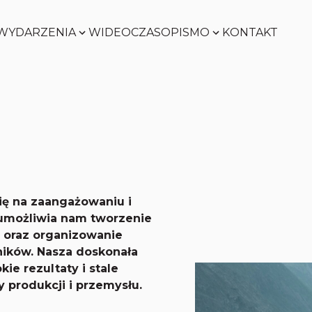
WYDARZENIA
WIDEO
CZASOPISMO
KONTAKT
SMART
FACTORY
Zobacz
WORLD
Zobacz
SMART
FACTORY
Zobacz
ię na zaangażowaniu i
WORLD
 umożliwia nam tworzenie
 oraz organizowanie
Zobacz
ników. Nasza doskonała
e rezultaty i stale
y produkcji i przemysłu.