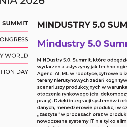
IA 2026
MINDUSTRY 5.0 SU
0 SUMMIT
CONGRESS
Mindustry 5.0 Sum
RY WORLD
MINDustry 5.0. Summit, które odbędzi
wydarzenia usłyszymy jak technologie 
TION DAY
Agenci AI, ML w robotyce,cyfrowe bliźn
tereny nierutynowych zadań kognity
scenariuszy produkcyjnych w warunka
otoczenia rynkowego (cła, dekompozy
pracy). Dzięki integracji systemów i ork
danych, menedżerowie produkcji w cz
„zaszyte” w procesach oraz w produ
nowoczesne systemy IT nie tylko elimi