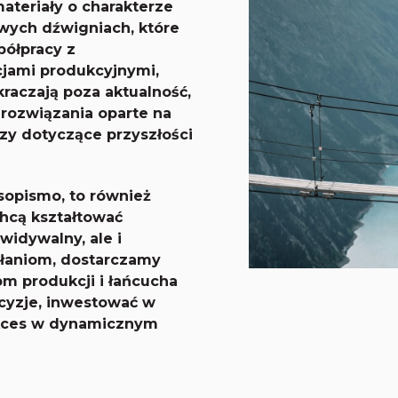
teriały o charakterze
owych dźwigniach, które
półpracy z
cjami produkcyjnymi,
kraczają poza aktualność,
 rozwiązania oparte na
zy dotyczące przyszłości
sopismo, to również
chcą kształtować
widywalny, ale i
ałaniom, dostarczamy
m produkcji i łańcucha
cyzje, inwestować w
ukces w dynamicznym