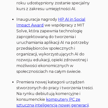
roku udostępniony zostanie specjalny
kurs z zakresu umiejętności AI.
Inauguracja nagrody
HP AI in Social
Impact Award
we współpracy z MIT
Solve, która zapewnia technologię
zaprojektowaną do tworzenia i
uruchamiania aplikacji AI na potrzeby
przedsiębiorców społecznych i
organizacji, wykorzystujących AI do
rozwoju edukacji, opieki zdrowotnej i
możliwości ekonomicznych w
społecznościach na całym świecie.
Premiera nowej kategorii urządzeń
stworzonych do pracy i tworzenia treści.
Na rynku debiutują komercyjne i
konsumenckie
komputery PC ze
sztuczną inteligencją nowej generacji
.