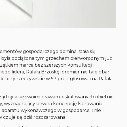
elementów gospodarczego domina, stała się
zej była obciążona tym grzechem pierworodnym już
zątkiem marca bez szerszych konsultacji
go lidera, Rafała Brzoskę, premier nie tyle dbał
 którzy rzeczywiście w 57 proc. głosowali na Rafała
ządząca się swoimi prawami eskalowanych obietnic,
y, wyznaczający pewną koncepcję kierowania
o aparatu wykonawczego w gospodarce. I nie
w czuje się dziś rozczarowana.