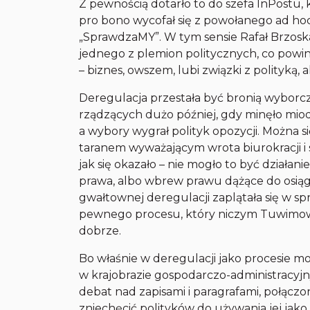
Z pewnością dotarło to do szefa InPostu,
pro bono
wycofał się z powołanego
ad ho
„SprawdzaMY”. W tym sensie Rafał Brzoska ni
jednego z plemion politycznych, co powin
– biznes, owszem, lubi związki z polityką, al
Deregulacja przestała być bronią wyborczą
rządzących dużo później, gdy minęło miodo
a wybory wygrał polityk opozycji. Można s
taranem wyważającym wrota biurokracji i
jak się okazało – nie mogło to być działan
prawa, albo wbrew prawu dążące do osiągn
gwałtownej deregulacji zaplątała się w s
pewnego procesu, który niczym Tuwimows
dobrze.
Bo właśnie w deregulacji jako procesie 
w krajobrazie gospodarczo-administracyjn
debat nad zapisami i paragrafami, połącz
zniechęcić polityków do używania jej jak