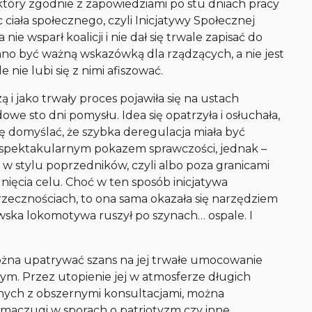
 który zgodnie z zapowiedziami po stu dniach pracy
c
ciała społecznego, czyli Inicjatywy Społecznej
e wsparł koalicji i nie dał się trwale zapisać do
no być ważną wskazówką dla rządzących, a nie jest
e nie lubi się z nimi afiszować.
 i jako trwały proces pojawiła się na ustach
we sto dni pomysłu. Idea się opatrzyła i osłuchała,
ię domyślać, że szybka deregulacja miała być
 spektakularnym pokazem sprawczości, jednak –
ie w stylu poprzedników, czyli albo poza granicami
ięcia celu. Choć w ten sposób inicjatywa
przecznościach, to ona sama okazała się narzędziem
ka lokomotywa ruszył po szynach… ospale. I
można upatrywać szans na jej trwałe umocowanie
ym. Przez utopienie jej w atmosferze długich
onych z obszernymi konsultacjami, można
o maczugi w sporach o patriotyzm czy inne