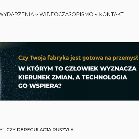
WYDARZENIA
WIDEO
CZASOPISMO
KONTAKT
SMART
FACTORY
Zobacz
WORLD
Zobacz
SMART
FACTORY
Zobacz
WORLD
Zobacz
”, CZY DEREGULACJA RUSZYŁA