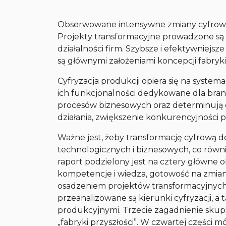
Obserwowane intensywne zmiany cyfrowe
Projekty transformacyjne prowadzone są
działalności firm. Szybsze i efektywniejs
są głównymi założeniami koncepcji fabryki 
Cyfryzacja produkcji opiera się na system
ich funkcjonalności dedykowane dla branż
procesów biznesowych oraz determinują os
działania, zwiększenie konkurencyjności p
Ważne jest, żeby transformację cyfrową d
technologicznych i biznesowych, co równ
raport podzielony jest na cztery główne obs
kompetencje i wiedza, gotowość na zmiany
osadzeniem projektów transformacyjnych
przeanalizowane są kierunki cyfryzacji, a 
produkcyjnymi. Trzecie zagadnienie skupi
„fabryki przyszłości”. W czwartej części