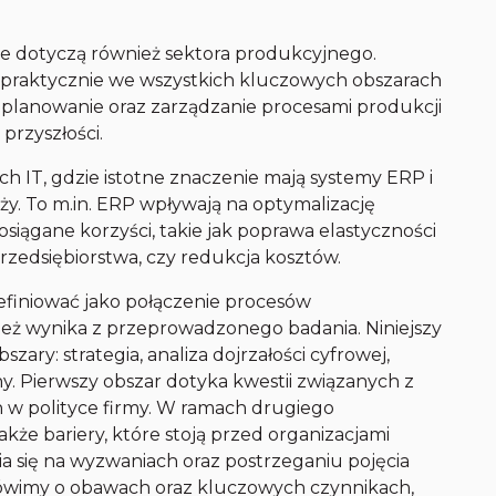
 dotyczą również sektora produkcyjnego.
 praktycznie we wszystkich kluczowych obszarach
ze planowanie oraz zarządzanie procesami produkcji
przyszłości.
ach IT, gdzie istotne znaczenie mają systemy ERP i
y. To m.in. ERP wpływają na optymalizację
iągane korzyści, takie jak poprawa elastyczności
rzedsiębiorstwa, czy redukcja kosztów.
efiniować jako połączenie procesów
ież wynika z przeprowadzonego badania. Niniejszy
zary: strategia, analiza dojrzałości cyfrowej,
. Pierwszy obszar dotyka kwestii związanych z
 w polityce firmy. W ramach drugiego
także bariery, które stoją przed organizacjami
a się na wyzwaniach oraz postrzeganiu pojęcia
 mówimy o obawach oraz kluczowych czynnikach,