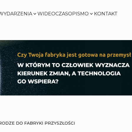
WYDARZENIA
WIDEO
CZASOPISMO
KONTAKT
SMART
FACTORY
Zobacz
WORLD
Zobacz
SMART
FACTORY
Zobacz
WORLD
Zobacz
RODZE DO FABRYKI PRZYSZŁOŚCI