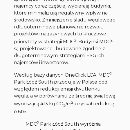
najemcy coraz częściej wybierają budynki,
które minimalizują negatywny wpływ na
środowisko. Zmniejszenie śladu węglowego
i długoterminowe planowanie rozwoju
projektów magazynowych to kluczowe
2
2
priorytety w strategii MDC
. Budynki MDC
są projektowane i budowane zgodnie z
długoterminowymi strategiami ESG ich
najemców i inwestorów.
2
Według bazy danych OneClick LCA, MDC
Park Łódź South przoduje w Polsce pod
względem redukcji emisji dwutlenku
węgla, a w porównaniu ze średnią światową
2
wynoszącą 413 kg CO
/m
uzyskał redukcję
2
o 61%.
2
MDC
Park Łódź South wyróżnia