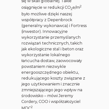
się w skali globalnej. Takie
2
osiągnięcie w redukcji CO
e/m
2
było możliwe dzięki naszej
współpracy z Depenbrock
(generalny wykonawca) i Fortress
(inwestor). Innowacyjne
wykorzystanie przemyślanych
rozwiązań technicznych, takich
jak ekologiczne stal i beton oraz
wykorzystanie lokalnego
łańcucha dostaw, zaowocowały
powstaniem niezwykle
energooszczędnego obiektu,
redukującego koszty związane z
jego użytkowaniem i znacznie
zmniejszającego jego wpływ na
środowisko – mówi Jeremy
Cordery, COO i współzałożyciel
2
MDC
.