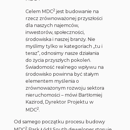
2
Celem MDC
jest budowanie na
rzecz zrównoważonej przyszłości
dla naszych najemców,
inwestorów, społeczności,
środowiska i naszej branży. Nie
myślimy tylko w kategoriach „tu i
teraz”, odnosimy nasze działania
do życia przyszłych pokoleń.
Świadomość realnego wpływu na
środowisko powinna być stałym
elementem myślenia o
zrównoważonym rozwoju sektora
nieruchomości – mówi Bartłomiej
Kazirod, Dyrektor Projektu w
2
MDC
.
Od samego początku procesu budowy
2
MDC
Park Łódź South deweloper stosuje