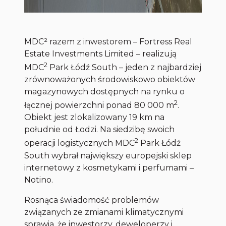
MDC² razem z inwestorem – Fortress Real
Estate Investments Limited – realizują
2
MDC
Park Łódź South – jeden z najbardziej
zrównoważonych środowiskowo obiektów
magazynowych dostępnych na rynku o
2
łącznej powierzchni ponad 80 000 m
.
Obiekt jest zlokalizowany 19 km na
południe od Łodzi. Na siedzibę swoich
2
operacji logistycznych MDC
Park Łódź
South wybrał największy europejski sklep
internetowy z kosmetykami i perfumami –
Notino.
Rosnąca świadomość problemów
związanych ze zmianami klimatycznymi
sprawia, że inwestorzy, deweloperzy i