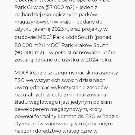
Obecne inwestycje dewelopera to MDC
Park Gliwice (57 000 m2) – jeden z
najbardziej ekologicznych parków
magazynowych w kraju – oddany do
użytku jesienią 2023 r., oraz projekty w
2
budowie: MDC
Park Łódź South (ponad
2
80 000 m2) i MDC
Park Kraków South
(90 000 m2) – w pełni sfinansowane, które
zostaną oddane do użytku w 2024 roku.
2
MDC
kładzie szczególny nacisk na aspekty
ESG we wszystkich swoich działaniach,
uwzględniając wykorzystanie zasobów
naturalnych, w celu zminimalizowania
śladu węglowego i jest jedynym polskim
deweloperem magazynowym, który
powołał formalny komitet ds. ESG w Radzie
Dyrektorów, zapewniający między innymi
nadzór i doradztwo strategiczne w