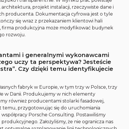
 szybko i transparentnie. W wyniku prac powstaje
 architektura, projekt instalacji, rzeczywiste dane i
ch producenta. Dokumentacja cyfrowa jest o tyle
e kończy się wraz z przekazaniem klientowi hali
ę, firma produkcyjna może modyfikować budynek
go rozwoju.
ektantami i generalnymi wykonawcami
zego uczy ta perspektywa? Jesteście
tra”. Czy dzięki temu identyfikujecie
snych fabryk w Europie, w tym trzy w Polsce, trzy
łe w Danii. Produkujemy w nich elementy
śmy również producentami stolarki fasadowej,
lat temu, przygotowując się do uruchomiania
o współpracy Porsche Consulting. Postawiliśmy
 produkcyjnego. Założyliśmy, że nie ogranicza nas
 jest optymalne rozplanowanie linii technologicznych,