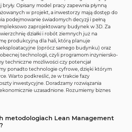
bryły. Opisany model pracy zapewnia płynną
ażowanych w projekt, a inwestorzy mają dostęp do
wia podejmowanie świadomych decyzji i pełną
kompleksowo zaprojektowany budynek w 3D. Za
rzchnię działki i robót ziemnych już na
mę produkcyjną dla hali, którą planuje
eksploatacyjne (oprócz samego budynku) oraz
ki obecnej technologii, czyli programom inżyniersko-
y techniczne możliwości czy potencjał
emy ponadto technologie cyfrowe, dzięki którym
e. Warto podkreślić, że w trakcie fazy
oszty inwestycyjne. Doradzamy rozwiązania
e ekonomicznie uzasadnione. Rozumiemy biznes
ich metodologiach Lean Management
?