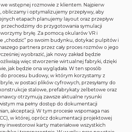
 we wstępnej rozmowie z klientem. Najpierw
, obliczamy i optymalizujemy przepływy, aby
jnych etapach planujemy layout oraz przepływ
h przechodzimy do przygotowania symulacji
i tworzymy bryłę. Za pomocą okularów VR i
ie „chodzić” po swoim budynku, dotykać pulpitów i
aszego partnera przez cały proces rozmów o jego
cześniej wyobrazić, jak nowy zakład będzie
ożliwiają więc stworzenie wirtualnej fabryki, dzięki
 wie, jak będzie ona wyglądała. W ten sposób
 do procesu budowy, w którym korzystamy z
 bryle, w postaci plików cyfrowych, przesyłamy do
onstrukcje stalowe, prefabrykaty żelbetowe oraz
dwykonawcy otrzymują zawsze aktualne rysunki
zywistym ma pełny dostęp do dokumentacji
ian, akceptacji. W tym procesie wspomaga nas
CC), w której, oprócz dokumentacji projektowej
y inwestorowi karty materiałowe wszystkich