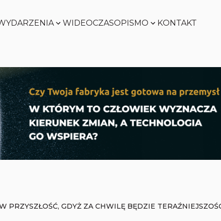
WYDARZENIA
WIDEO
CZASOPISMO
KONTAKT
SMART
FACTORY
Zobacz
WORLD
Zobacz
SMART
FACTORY
Zobacz
WORLD
Zobacz
W PRZYSZŁOŚĆ, GDYŻ ZA CHWILĘ BĘDZIE TERAŹNIEJSZOŚ