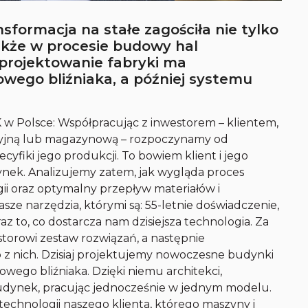
formacja na stałe zagościła nie tylko
akże w procesie budowy hal
projektowanie fabryki ma
owego bliźniaka, a później systemu
 Polsce: Współpracując z inwestorem – klientem,
cyjną lub magazynową – rozpoczynamy od
yfiki jego produkcji. To bowiem klient i jego
dynek. Analizujemy zatem, jak wygląda proces
gii oraz optymalny przepływ materiałów i
e narzędzia, którymi są: 55-letnie doświadczenie,
to, co dostarcza nam dzisiejsza technologia. Za
torowi zestaw rozwiązań, a następnie
z nich. Dzisiaj projektujemy nowoczesne budynki
owego bliźniaka. Dzięki niemu architekci,
budynek, pracując jednocześnie w jednym modelu.
chnologii naszego klienta, którego maszyny i