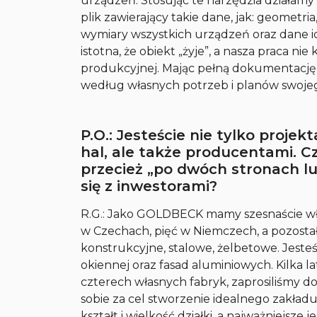
urządzeń. Stosując te narzędzia działamy
plik zawierający takie dane, jak: geometria,
wymiary wszystkich urządzeń oraz dane i
istotna, że obiekt „żyje”, a nasza praca ni
produkcyjnej. Mając pełną dokumentacj
według własnych potrzeb i planów swoje
P.O.: Jesteście nie tylko proj
hal, ale także producentami. C
przecież „po dwóch stronach lus
się z inwestorami?
R.G.: Jako GOLDBECK mamy szesnaście wła
w Czechach, pięć w Niemczech, a pozosta
konstrukcyjne, stalowe, żelbetowe. Jeste
okiennej oraz fasad aluminiowych. Kilka 
czterech własnych fabryk, zaprosiliśmy d
sobie za cel stworzenie idealnego zakładu
kształt i wielkość działki, a najważniejsze