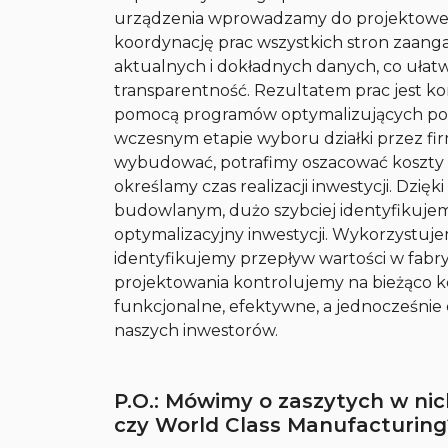
urządzenia wprowadzamy do projektowej 
koordynację prac wszystkich stron zaang
aktualnych i dokładnych danych, co ułat
transparentność. Rezultatem prac jest 
pomocą programów optymalizujących powie
wczesnym etapie wyboru działki przez fir
wybudować, potrafimy oszacować koszty 
określamy czas realizacji inwestycji. Dzię
budowlanym, dużo szybciej identyfikujem
optymalizacyjny inwestycji. Wykorzystuj
identyfikujemy przepływ wartości w fabryc
projektowania kontrolujemy na bieżąco k
funkcjonalne, efektywne, a jednocześni
naszych inwestorów.
P.O.: Mówimy o zaszytych w n
czy World Class Manufacturing