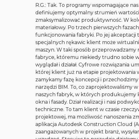
R.G.: Tak. To programy wspomagające nas
definiujemy optymalny strumień wartości
zmaksymalizować produktywność. W kole
materiałowy. Po trzech pierwszych fazac
funkcjonowania fabryki. Po jej akceptacj
specjalnych rękawic klient może wirtualn
maszyn. W taki sposób przeprowadzamy n
fabryce, któremu niekiedy trudno sobie w
wyglądał i działał. Cyfrowe rozwiązania um
której klient już na etapie projektowania
zamykamy fazę koncepcji i przechodzimy
narzędzi BIM. To, co zaprojektowaliśmy w
naszych fabryk, w których produkujemy k
okna i fasady. Dział realizacji i nasi po
techniczne. To tam klient w czasie rzec
projektowej, ma możliwość nanoszenia zm
aplikacja Autodesk Construction Cloud (A
zaangażowanych w projekt branż, wysyłam