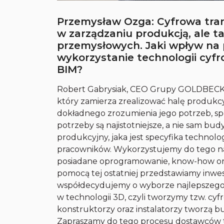
Przemysław Ozga: Cyfrowa trans
w zarządzaniu produkcją, ale t
przemysłowych. Jaki wpływ na 
wykorzystanie technologii cyfr
BIM?
Robert Gabrysiak, CEO Grupy GOLDBECK w
który zamierza zrealizować halę produk
dokładnego zrozumienia jego potrzeb, spec
potrzeby są najistotniejsze, a nie sam bu
produkcyjny, jaka jest specyfika technolo
pracowników. Wykorzystujemy do tego nasz
posiadane oprogramowanie, know-how oraz 
pomocą tej ostatniej przedstawiamy inwes
współdecydujemy o wyborze najlepszego 
w technologii 3D, czyli tworzymy tzw. cyfr
konstruktorzy oraz instalatorzy tworzą 
Zapraszamy do tego procesu dostawców te