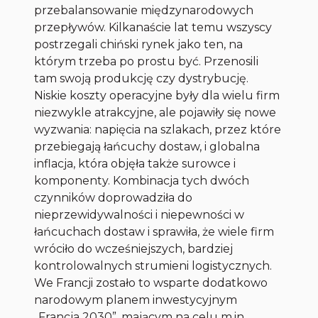
przebalansowanie międzynarodowych
przepływów. Kilkanaście lat temu wszyscy
postrzegali chiński rynek jako ten, na
którym trzeba po prostu być. Przenosili
tam swoją produkcję czy dystrybucję.
Niskie koszty operacyjne były dla wielu firm
niezwykle atrakcyjne, ale pojawiły się nowe
wyzwania: napięcia na szlakach, przez które
przebiegają łańcuchy dostaw, i globalna
inflacja, która objęła także surowce i
komponenty. Kombinacja tych dwóch
czynników doprowadziła do
nieprzewidywalności i niepewności w
łańcuchach dostaw i sprawiła, że wiele firm
wróciło do wcześniejszych, bardziej
kontrolowalnych strumieni logistycznych.
We Francji zostało to wsparte dodatkowo
narodowym planem inwestycyjnym
„Francja 2030”, mającym na celu m.in.