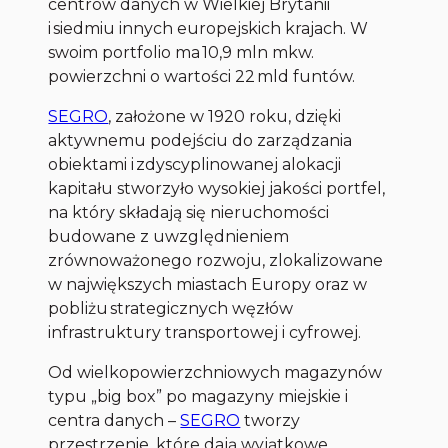
centrów danych w Wielkiej Brytanii
i siedmiu innych europejskich krajach. W
swoim portfolio ma 10,9 mln mkw.
powierzchni o wartości 22 mld funtów.
SEGRO
, założone w 1920 roku, dzięki
aktywnemu podejściu do zarządzania
obiektami i zdyscyplinowanej alokacji
kapitału stworzyło wysokiej jakości portfel,
na który składają się nieruchomości
budowane z uwzględnieniem
zrównoważonego rozwoju, zlokalizowane
w największych miastach Europy oraz w
pobliżu strategicznych węzłów
infrastruktury transportowej i cyfrowej.
Od wielkopowierzchniowych magazynów
typu „big box” po magazyny miejskie i
centra danych –
SEGRO
tworzy
przestrzenie, które dają wyjątkowe