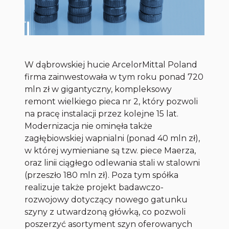
W dąbrowskiej hucie ArcelorMittal Poland
firma zainwestowała w tym roku ponad 720
mln zł w gigantyczny, kompleksowy
remont wielkiego pieca nr 2, który pozwoli
na pracę instalacji przez kolejne 15 lat.
Modernizacja nie ominęła także
zagłębiowskiej wapnialni (ponad 40 mln zł),
w której wymieniane są tzw. piece Maerza,
oraz linii ciągłego odlewania stali w stalowni
(przeszło 180 mln zł). Poza tym spółka
realizuje także projekt badawczo-
rozwojowy dotyczący nowego gatunku
szyny z utwardzoną główką, co pozwoli
poszerzyć asortyment szyn oferowanych