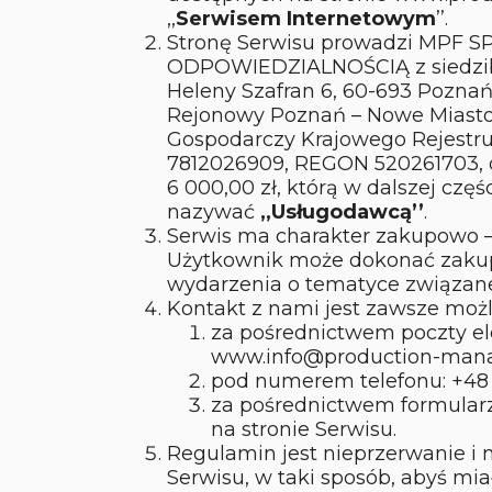
,,
Serwisem Internetowym
’’.
Stronę Serwisu prowadzi MPF
ODPOWIEDZIALNOŚCIĄ z siedzib
Heleny Szafran 6, 60-693 Poznań
Rejonowy Poznań – Nowe Miasto 
Gospodarczy Krajowego Rejestr
7812026909, REGON 520261703, 
6 000,00 zł, którą w dalszej cz
nazywać
,,Usługodawcą’’
.
Serwis ma charakter zakupowo –
Użytkownik może dokonać zaku
wydarzenia o tematyce związane
Kontakt z nami jest zawsze możl
za pośrednictwem poczty el
www.info@production-mana
pod numerem telefonu: +48 
za pośrednictwem formular
na stronie Serwisu.
Regulamin jest nieprzerwanie i 
Serwisu, w taki sposób, abyś mia