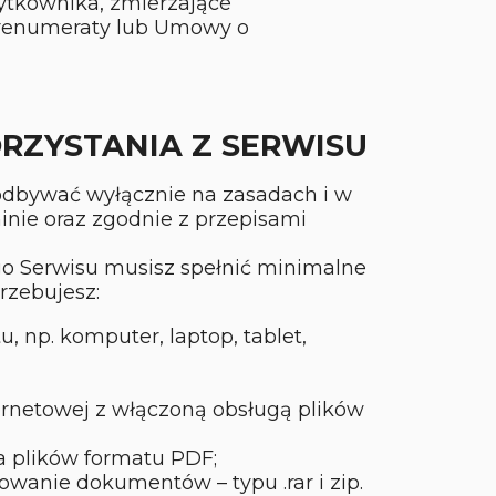
ytkownika, zmierzające
renumeraty lub Umowy o
ORZYSTANIA Z SERWISU
 odbywać wyłącznie na zasadach i w
nie oraz zgodnie z przepisami
go Serwisu musisz spełnić minimalne
rzebujesz:
, np. komputer, laptop, tablet,
ternetowej z włączoną obsługą plików
a plików formatu PDF;
wanie dokumentów – typu .rar i zip.