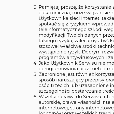
Pamiętaj proszę, że korzystanie 
elektroniczną, może wiązać się 
Użytkownika sieci Internet, takż
spotkać się z ryzykiem wprowa
teleinformatycznego szkodliweg
modyfikacji Twoich danych prze
takiego ryzyka, zalecamy abyś k
stosował właściwe środki techni
wystąpienie ryzyk. Dobrym rozwi
programów antywirusowych i zapó
Jako Użytkownik Serwisu nie mo
oprogramowania oraz metod mogą
Zabronione jest również korzyst
sposób naruszający przepisy pra
osób trzecich lub uzasadnione i
szczególności dostarczanie treś
Wszelkie prawa do Serwisu Int
autorskie, prawa własności inte
internetowej, strony internetowe
logotypów oraz wszelkich treśc