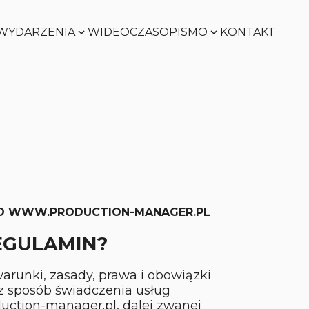
WYDARZENIA
WIDEO
CZASOPISMO
KONTAKT
SMART
FACTORY
Zobacz
WORLD
Zobacz
SMART
FACTORY
Zobacz
WORLD
GO WWW.PRODUCTION-MANAGER.PL
Zobacz
REGULAMIN?
arunki, zasady, prawa i obowiązki
z sposób świadczenia usług
uction-manager.pl, dalej zwanej