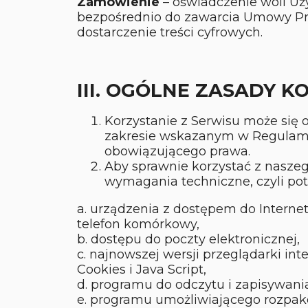
Zamówienie
– oświadczenie woli Uż
bezpośrednio do zawarcia Umowy P
dostarczenie treści cyfrowych.
III. OGÓLNE ZASADY K
Korzystanie z Serwisu może się
zakresie wskazanym w Regulami
obowiązującego prawa.
Aby sprawnie korzystać z nasze
wymagania techniczne, czyli pot
a. urządzenia z dostępem do Internetu
telefon komórkowy,
b. dostępu do poczty elektronicznej,
c. najnowszej wersji przeglądarki in
Cookies i Java Script,
d. programu do odczytu i zapisywani
e. programu umożliwiającego rozpako