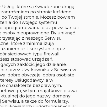
z Usług, które są świadczone drogą
z zagrożeniem po stronie każdego
e po Twojej stronie. Możesz bowiem
dzenia do Twojego systemu
o oprogramowania oraz pozyskania i
z osoby nieuprawnione. By uniknąć
orzystając z naszego Serwisu,
czne, które zminimalizują
ązaniem jest korzystanie np. z
r sieciowych typu firewall.
żesz stosować urządzeń,
cych zakłócić jego działanie.
anie przez Użytkownika z Serwisu w
wa, dobre obyczaje, dobra osobiste
nteresy Usługodawcy, a w
ci o charakterze bezprawnym.
ernetowego, w tym majątkowe prawa
lektualnej do jego nazwy, domeny
j Serwisu, a także do formularzy,
i publikowanych i udostępnianych w