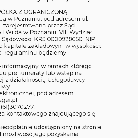
 SPÓŁKA Z OGRANICZONĄ
ą w Poznaniu, pod adresem ul.
, zarejestrowana przez Sąd
I Wilda w Poznaniu, VIII Wydział
u Sądowego, KRS 0000928050, NIP
o kapitale zakładowym w wysokości:
ęści regulaminu będziemy
 informacyjny, w ramach którego
pu prenumeraty lub wstęp na
j z działalnością Usługodawcy.
iwy:
ektronicznej, pod adresem:
ger.pl
(61)3070277;
za kontaktowego znajdującego się
nieodpłatnie udostępniony na stronie
ł możliwość jego pozyskania,