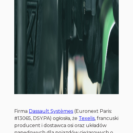
Firma
Dassault Systèmes
(Euronext Paris:
#13065, DSY.PA) ogłosiła, że
Texelis
, francuski
producent i dostawca osi oraz układów
napędowych dla pojazdów ciężarowych o