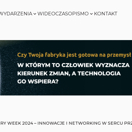
WYDARZENIA
WIDEO
CZASOPISMO
KONTAKT
SMART
FACTORY
Zobacz
WORLD
Zobacz
SMART
FACTORY
Zobacz
WORLD
Zobacz
TRY WEEK 2024 – INNOWACJE I NETWORKING W SERCU PR