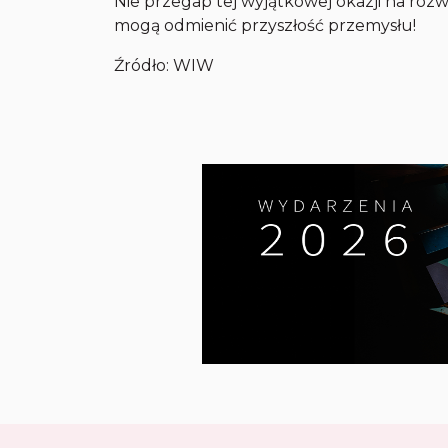
Nie przegap tej wyjątkowej okazji na rozw
mogą odmienić przyszłość przemysłu!
Źródło: WIW