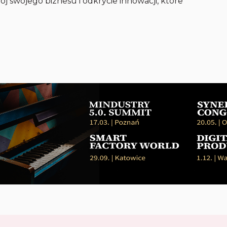
ój swojego biznesu i odkrycie innowacji, które