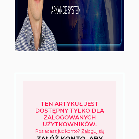
TEN ARTYKUŁ JEST
DOSTĘPNY TYLKO DLA
ZALOGOWANYCH
UŻYTKOWNIKÓW.
Posiadasz już konto?
Zaloguj się
ZAŁÓŻ KONTO, ABY