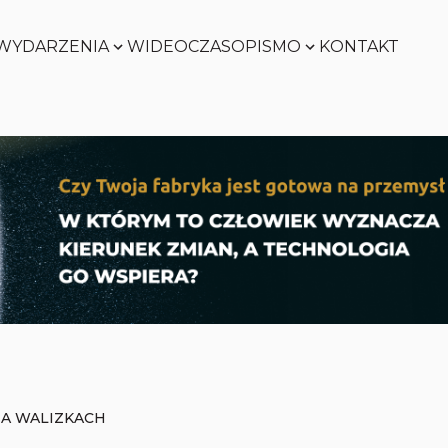
WYDARZENIA
WIDEO
CZASOPISMO
KONTAKT
SMART
FACTORY
Zobacz
WORLD
Zobacz
SMART
FACTORY
Zobacz
WORLD
Zobacz
A WALIZKACH