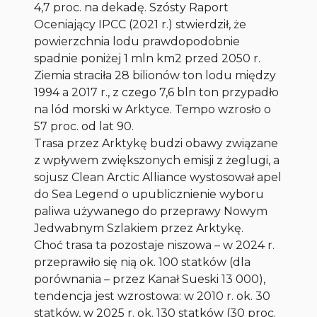
4,7 proc. na dekadę. Szósty Raport
Oceniający IPCC (2021 r.) stwierdził, że
powierzchnia lodu prawdopodobnie
spadnie poniżej 1 mln km2 przed 2050 r.
Ziemia straciła 28 bilionów ton lodu między
1994 a 2017 r., z czego 7,6 bln ton przypadło
na lód morski w Arktyce. Tempo wzrosło o
57 proc. od lat 90.
Trasa przez Arktykę budzi obawy związane
z wpływem zwiększonych emisji z żeglugi, a
sojusz Clean Arctic Alliance wystosował apel
do Sea Legend o upublicznienie wyboru
paliwa używanego do przeprawy Nowym
Jedwabnym Szlakiem przez Arktykę.
Choć trasa ta pozostaje niszowa – w 2024 r.
przeprawiło się nią ok. 100 statków (dla
porównania – przez Kanał Sueski 13 000),
tendencja jest wzrostowa: w 2010 r. ok. 30
statków, w 2025 r. ok. 130 statków (30 proc.