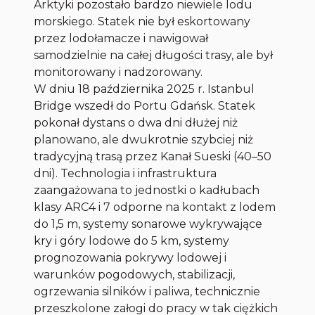
Arktyki pozostało bardzo niewiele lodu
morskiego. Statek nie był eskortowany
przez lodołamacze i nawigował
samodzielnie na całej długości trasy, ale był
monitorowany i nadzorowany.
W dniu 18 października 2025 r. Istanbul
Bridge wszedł do Portu Gdańsk. Statek
pokonał dystans o dwa dni dłużej niż
planowano, ale dwukrotnie szybciej niż
tradycyjną trasą przez Kanał Sueski (40–50
dni). Technologia i infrastruktura
zaangażowana to jednostki o kadłubach
klasy ARC4 i 7 odporne na kontakt z lodem
do 1,5 m, systemy sonarowe wykrywające
kry i góry lodowe do 5 km, systemy
prognozowania pokrywy lodowej i
warunków pogodowych, stabilizacji,
ogrzewania silników i paliwa, technicznie
przeszkolone załogi do pracy w tak ciężkich