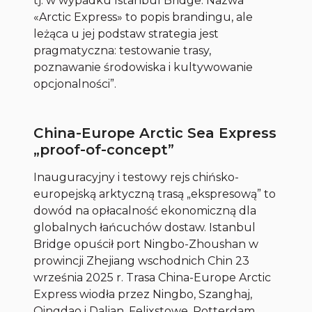
tj. w wypadku Istanbul Bridge. Nazwa
«Arctic Express» to popis brandingu, ale
leżąca u jej podstaw strategia jest
pragmatyczna: testowanie trasy,
poznawanie środowiska i kultywowanie
opcjonalności”.
China-Europe Arctic Sea Express
„proof-of-concept”
Inauguracyjny i testowy rejs chińsko-
europejską arktyczną trasą „ekspresową” to
dowód na opłacalność ekonomiczną dla
globalnych łańcuchów dostaw. Istanbul
Bridge opuścił port Ningbo-Zhoushan w
prowincji Zhejiang wschodnich Chin 23
września 2025 r. Trasa China-Europe Arctic
Express wiodła przez Ningbo, Szanghaj,
Qingdao i Dalian, Felixstowe, Rotterdam,