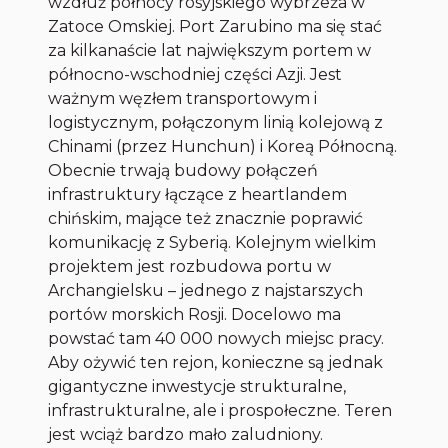
wzdłuż północy rosyjskiego wybrzeża w
Zatoce Omskiej. Port Zarubino ma się stać
za kilkanaście lat największym portem w
północno-wschodniej części Azji. Jest
ważnym węzłem transportowym i
logistycznym, połączonym linią kolejową z
Chinami (przez Hunchun) i Koreą Północną.
Obecnie trwają budowy połączeń
infrastruktury łączące z heartlandem
chińskim, mające też znacznie poprawić
komunikację z Syberią. Kolejnym wielkim
projektem jest rozbudowa portu w
Archangielsku – jednego z najstarszych
portów morskich Rosji. Docelowo ma
powstać tam 40 000 nowych miejsc pracy.
Aby ożywić ten rejon, konieczne są jednak
gigantyczne inwestycje strukturalne,
infrastrukturalne, ale i prospołeczne. Teren
jest wciąż bardzo mało zaludniony.