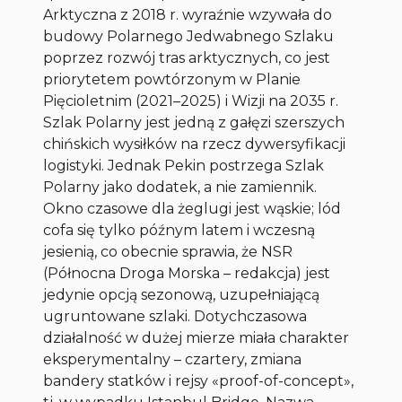
Arktyczna z 2018 r. wyraźnie wzywała do
budowy Polarnego Jedwabnego Szlaku
poprzez rozwój tras arktycznych, co jest
priorytetem powtórzonym w Planie
Pięcioletnim (2021–2025) i Wizji na 2035 r.
Szlak Polarny jest jedną z gałęzi szerszych
chińskich wysiłków na rzecz dywersyfikacji
logistyki. Jednak Pekin postrzega Szlak
Polarny jako dodatek, a nie zamiennik.
Okno czasowe dla żeglugi jest wąskie; lód
cofa się tylko późnym latem i wczesną
jesienią, co obecnie sprawia, że NSR
(Północna Droga Morska – redakcja) jest
jedynie opcją sezonową, uzupełniającą
ugruntowane szlaki. Dotychczasowa
działalność w dużej mierze miała charakter
eksperymentalny – czartery, zmiana
bandery statków i rejsy «proof-of-concept»,