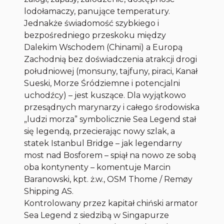
lodołamaczy, panujące temperatury.
Jednakże świadomość szybkiego i
bezpośredniego przeskoku między
Dalekim Wschodem (Chinami) a Europą
Zachodnią bez doświadczenia atrakcji drogi
południowej (monsuny, tajfuny, piraci, Kanał
Sueski, Morze Śródziemne i potencjalni
uchodźcy) – jest kuszące. Dla wyjątkowo
przesądnych marynarzy i całego środowiska
„ludzi morza” symbolicznie Sea Legend stał
się legendą, przecierając nowy szlak, a
statek Istanbul Bridge – jak legendarny
most nad Bosforem – spiął na nowo ze sobą
oba kontynenty – komentuje Marcin
Baranowski, kpt. ż.w., OSM Thome / Remøy
Shipping AS.
Kontrolowany przez kapitał chiński armator
Sea Legend z siedzibą w Singapurze