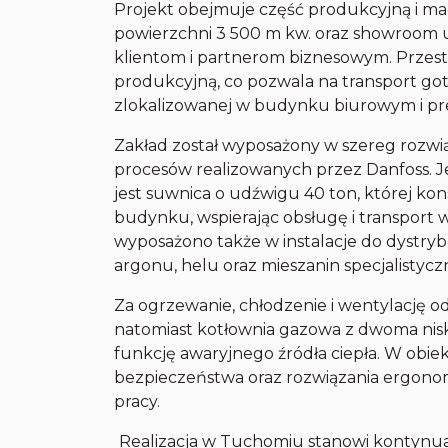
Projekt obejmuje część produkcyjną i ma
powierzchni 3 500 m kw. oraz showroom u
klientom i partnerom biznesowym. Przest
produkcyjną, co pozwala na transport g
zlokalizowanej w budynku biurowym i pr
Zakład został wyposażony w szereg rozwi
procesów realizowanych przez Danfoss. 
jest suwnica o udźwigu 40 ton, której ko
budynku, wspierając obsługę i transpor
wyposażono także w instalacje do dystryb
argonu, helu oraz mieszanin specjalistycz
Za ogrzewanie, chłodzenie i wentylację 
natomiast kotłownia gazowa z dwoma nis
funkcję awaryjnego źródła ciepła. W obi
bezpieczeństwa oraz rozwiązania ergono
pracy.
Realizacja w Tuchomiu stanowi kontynua