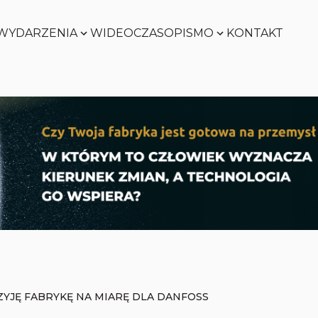
WYDARZENIA
WIDEO
CZASOPISMO
KONTAKT
SMART
FACTORY
Zobacz
WORLD
Zobacz
SMART
FACTORY
Zobacz
WORLD
Zobacz
ZYJĘ FABRYKĘ NA MIARĘ DLA DANFOSS