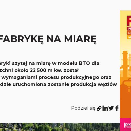
FABRYKĘ NA MIARĘ
bryki szytej na miarę w modelu BTO dla
chni około 22 500 m kw. został
z wymaganiami procesu produkcyjnego oraz
ładzie uruchomiona zostanie produkcja węzłów
Podziel się: