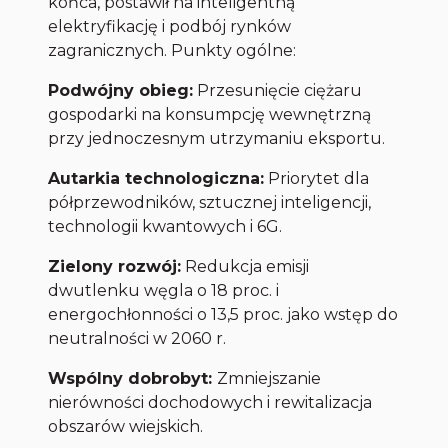
końca, postawił na inteligentną
elektryfikację i podbój rynków
zagranicznych. Punkty ogólne:
Podwójny obieg:
Przesunięcie ciężaru
gospodarki na konsumpcję wewnętrzną
przy jednoczesnym utrzymaniu eksportu.
Autarkia technologiczna:
Priorytet dla
półprzewodników, sztucznej inteligencji,
technologii kwantowych i 6G.
Zielony rozwój:
Redukcja emisji
dwutlenku węgla o 18 proc. i
energochłonności o 13,5 proc. jako wstęp do
neutralności w 2060 r.
Wspólny dobrobyt:
Zmniejszanie
nierówności dochodowych i rewitalizacja
obszarów wiejskich.