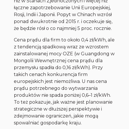
niż w Stanach Zjednoczonych i więcej niż
łączne zapotrzebowanie Unii Europejskiej,
Rosji, Indii i Japonii. Popyt w Chinach wzrósł
ponad dwukrotnie od 2015 r. i oczekuje się,
że będzie rósł o co najmniej 5 proc. rocznie.
Cena prądu dla firm to około 0,4 zł/kWh, ale
z tendencją spadkową wraz ze wzrostem
zainstalowanej mocy OZE (w Guangdong w
Mongolii Wewnętrznej cena prądu dla
przemysłu spadła do 0,16 zł/kWh). Przy
takich cenach konkurencja firm
europejskich jest niemożliwa. U nas cena
prądu potrzebnego do wytwarzania
produktów nie spada poniżej 0,6–1 zł/kWh.
To też pokazuje, jak ważne jest planowanie
strategiczne w dłuższej perspektywie i
zdejmowanie ograniczeń, jakie mogą
spowalniać gospodarkę kraju.