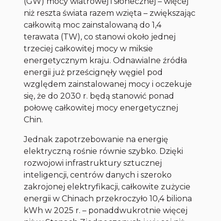
(GW) mocy wiatrowej i słonecznej – więcej
niż reszta świata razem wzięta – zwiększając
całkowitą moc zainstalowaną do 1,4
terawata (TW), co stanowi około jednej
trzeciej całkowitej mocy w miksie
energetycznym kraju. Odnawialne źródła
energii już prześcignęły węgiel pod
względem zainstalowanej mocy i oczekuje
się, że do 2030 r. będą stanowić ponad
połowę całkowitej mocy energetycznej
Chin.
Jednak zapotrzebowanie na energię
elektryczną rośnie równie szybko. Dzięki
rozwojowi infrastruktury sztucznej
inteligencji, centrów danych i szeroko
zakrojonej elektryfikacji, całkowite zużycie
energii w Chinach przekroczyło 10,4 biliona
kWh w 2025 r. – ponaddwukrotnie więcej