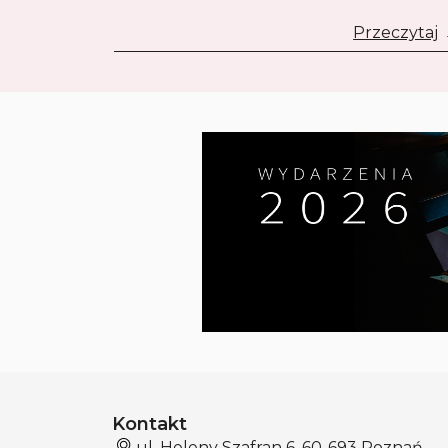
Przeczytaj
Kontakt
ul. Heleny Szafran 6, 60-693 Poznań