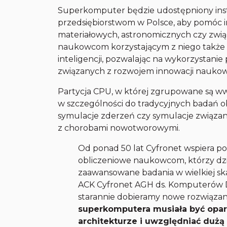
Superkomputer będzie udostępniony in
przedsiębiorstwom w Polsce, aby pomóc
materiałowych, astronomicznych czy zwi
naukowcom korzystającym z niego także 1
inteligencji, pozwalając na wykorzystanie 
związanych z rozwojem innowacji nauko
Partycja CPU, w której zgrupowane są w
w szczególności do tradycyjnych badań ob
symulacje zderzeń czy symulacje związane 
z chorobami nowotworowymi.
Od ponad 50 lat Cyfronet wspiera po
obliczeniowe naukowcom, którzy dz
zaawansowane badania w wielkiej ska
ACK Cyfronet AGH ds. Komputerów D
starannie dobieramy nowe rozwiązan
superkomputera musiała być opar
architekturze i uwzględniać dużą