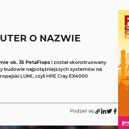
UTER O NAZWIE
ie ok. 35 PetaFlops
i został skonstruowany
zy budowie najpotężniejszych systemów na
uropejski LUMI, czyli HPE Cray EX4000
Podziel się: