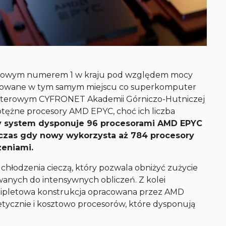
 nowym numerem 1 w kraju pod względem mocy
stalowane w tym samym miejscu co superkomputer
terowym CYFRONET Akademii Górniczo-Hutniczej
tężne procesory AMD EPYC, choć ich liczba
y system dysponuje 96 procesorami AMD EPYC
dczas gdy nowy wykorzysta aż 784 procesory
zeniami.
chłodzenia cieczą, który pozwala obniżyć zużycie
anych do intensywnych obliczeń. Z kolei
hipletowa konstrukcja opracowana przez AMD
tycznie i kosztowo procesorów, które dysponują