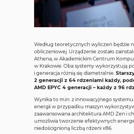
Według teoretycznych wyliczeń będzie
obliczeniowej. Urządzenie zostało zain
Athena, w Akademickim Centrum Kompu
w Krakowie. Oba systemy wykorzystują po
i generacja różnią się diametralnie.
Starsz
2 generacji z 64 rdzeniami każdy, po
AMD EPYC 4 generacji – każdy z 96 rd
Wynika to m.in. z innowacyjnego systemu 
energii w przypadku maszyn wykorzystyw
zaawansowana architektura AMD Zen i c
umożliwia tworzenie efektywnych energe
niedoścignioną liczbą rdzeni x86.