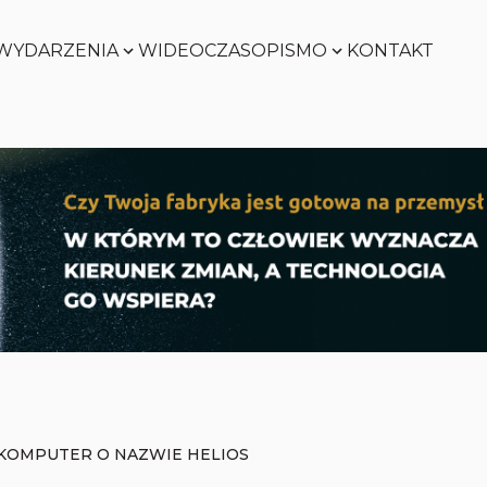
WYDARZENIA
WIDEO
CZASOPISMO
KONTAKT
SMART
FACTORY
Zobacz
WORLD
Zobacz
SMART
FACTORY
Zobacz
WORLD
Zobacz
KOMPUTER O NAZWIE HELIOS