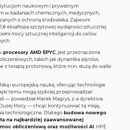
stytucjom naukowym i prywatnym
 im w badaniach chemicznych, medycznych,
ązanych z ochroną środowiska. Zapewni
,8 eksaflopa szczytowej wydajności sztucznej
pełni mocy sztucznej inteligencji do celów
wych.
w.
procesory AMD EPYC
, jest przeznaczona
liczeniowych, takich jak dynamika płynów,
z terapią protonową, które m.in. służą do walki
lską i europejską naukę, oferując technologie
ięki temu mogą szybciej przeprowadzać
li — powiedział Marek Magryś, z-a dyrektora
użej Mocy — chcąc kontynuować tę misję,
ia technologiczne. Dlatego
budowa nowego
ta na najbardziej zaawansowanej
 moc obliczeniową oraz możliwości AI
. HPE