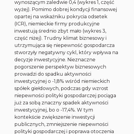
wynoszącym zaledwie 0,4 (wykres 1, część
wyżej). Pomimo dobrej kondycji finansowej
opartej na wskaźniku pokrycia odsetek
(ICR), niemieckie firmy produkcyjne
inwestują średnio zbyt mało (wykres 3,
część niżej). Trudny klimat biznesowy i
utrzymująca się niepewność gospodarcza
stworzyły negatywny cykl, który wpływa na
decyzje inwestycyjne. Nieznaczne
pogorszenie perspektyw biznesowych
prowadzi do spadku aktywności
inwestycyjnej o -1,8% wśród niemieckich
spółek giełdowych, podczas gdy wzrost
niepewności polityki gospodarczej pociąga
już za sobą znaczny spadek aktywności
inwestycyjnej, bo o -17,4%. W tym
kontekście zwiększenie inwestycji
publicznych, zmniejszenie niepewności
polityki gospodarczej i poprawa otoczenia