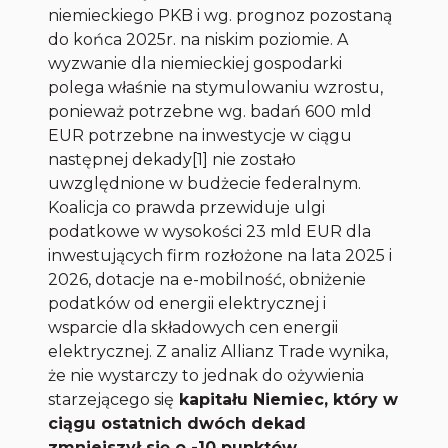
niemieckiego PKB i wg. prognoz pozostaną
do końca 2025r. na niskim poziomie. A
wyzwanie dla niemieckiej gospodarki
polega właśnie na stymulowaniu wzrostu,
ponieważ potrzebne wg. badań 600 mld
EUR potrzebne na inwestycje w ciągu
następnej dekady
[1]
nie zostało
uwzględnione w budżecie federalnym.
Koalicja co prawda przewiduje ulgi
podatkowe w wysokości 23 mld EUR dla
inwestujących firm rozłożone na lata 2025 i
2026, dotacje na e-mobilność, obniżenie
podatków od energii elektrycznej i
wsparcie dla składowych cen energii
elektrycznej. Z analiz Allianz Trade wynika,
że nie wystarczy to jednak do ożywienia
starzejącego się
kapitału Niemiec, który w
ciągu ostatnich dwóch dekad
zmniejszył się o -10 punktów