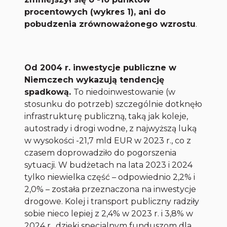
procentowych (wykres 1), ani do
pobudzenia zrównoważonego wzrostu
.
Od 2004 r. inwestycje publiczne w
Niemczech wykazują tendencję
spadkową.
To niedoinwestowanie (w
stosunku do potrzeb) szczególnie dotknęło
infrastrukturę publiczną, taką jak koleje,
autostrady i drogi wodne, z najwyższą luką
w wysokości -21,7 mld EUR w 2023 r., co z
czasem doprowadziło do pogorszenia
sytuacji. W budżetach na lata 2023 i 2024
tylko niewielka część – odpowiednio 2,2% i
2,0% – została przeznaczona na inwestycje
drogowe. Kolej i transport publiczny radziły
sobie nieco lepiej z 2,4% w 2023 r. i 3,8% w
2024 r., dzięki specjalnym funduszom dla