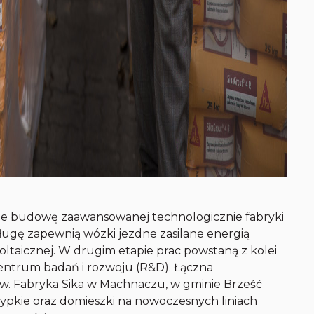
uje budowę zaawansowanej technologicznie fabryki
ugę zapewnią wózki jezdne zasilane energią
oltaicznej. W drugim etapie prac powstaną z kolei
entrum badań i rozwoju (R&D). Łączna
kw. Fabryka Sika w Machnaczu, w gminie Brześć
ypkie oraz domieszki na nowoczesnych liniach