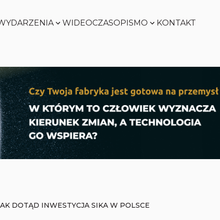
WYDARZENIA
WIDEO
CZASOPISMO
KONTAKT
SMART
FACTORY
Zobacz
WORLD
Zobacz
SMART
FACTORY
Zobacz
WORLD
Zobacz
JAK DOTĄD INWESTYCJA SIKA W POLSCE