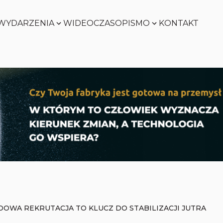
WYDARZENIA
WIDEO
CZASOPISMO
KONTAKT
SMART
FACTORY
Zobacz
WORLD
Zobacz
SMART
FACTORY
Zobacz
WORLD
Zobacz
OWA REKRUTACJA TO KLUCZ DO STABILIZACJI JUTRA