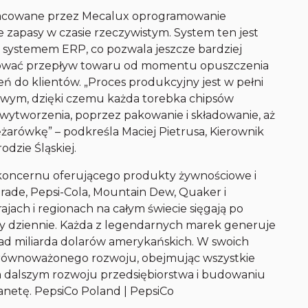
pracowane przez Mecalux oprogramowanie
apasy w czasie rzeczywistym. System ten jest
systemem ERP, co pozwala jeszcze bardziej
ynować przepływ towaru od momentu opuszczenia
eń do klientów. „Proces produkcyjny jest w pełni
ym, dzięki czemu każda torebka chipsów
ytworzenia, poprzez pakowanie i składowanie, aż
żarówkę” – podkreśla Maciej Pietrusa, Kierownik
dzie Śląskiej.
 koncernu oferującego produkty żywnościowe i
orade, Pepsi-Cola, Mountain Dew, Quaker i
ach i regionach na całym świecie sięgają po
zy dziennie. Każda z legendarnych marek generuje
ad miliarda dolarów amerykańskich. W swoich
zrównoważonego rozwoju, obejmując wszystkie
ę na dalszym rozwoju przedsiębiorstwa i budowaniu
anetę. PepsiCo Poland | PepsiCo