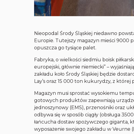
Nieopodal Środy Śląskiej niedawno powst
Europie. Tutejszy magazyn mieści 9000 p
opuszcza go tysiące palet.
Fabryka, o wielkości siedmiu boisk piłkars
europejski, głównie niemiecki” – wyjaśnia
zakładu koło Środy Śląskiej będzie dost
Lay’s oraz 15 000 ton kukurydzy, z której
Magazyn musi sprostać wysokiemu tempu
gotowych produktów zapewniają urządze
jednoszynowy (EMS), przenośniki oraz uk
odbywa się w sposób ciągły (obsługa 3500 
łańcucha dostaw spożywczego giganta, k
wyposażenie swojego zakładu w Veurne (B