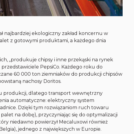
ał najbardziej ekologiczny zakład koncernu w
alet z gotowymi produktami, a każdego dnia
kich, „produkuje chipsy i inne przekąski na rynek
ją przedstawiciele PepsiCo. Każdego roku do
arczane 60 000 ton ziemniaków do produkcji chipsów
 powstaną nachosy Doritos.
 produkcji, dlatego transport wewnętrzny
nia automatyczne: elektryczny system
ładnice. Dzięki tym rozwiązaniom ruch towaru
palet na dobę), przyczyniając się do optymalizacji
tóry niedawno powierzył Mecaluxowi również
elgia), jednego z największych w Europie.