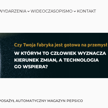
WYDARZENIA
WIDEO
CZASOPISMO
KONTAKT
SMART
FACTORY
Zobacz
WORLD
Zobacz
SMART
FACTORY
Zobacz
WORLD
Zobacz
OSAŻYŁ AUTOMATYCZNY MAGAZYN PEPSICO