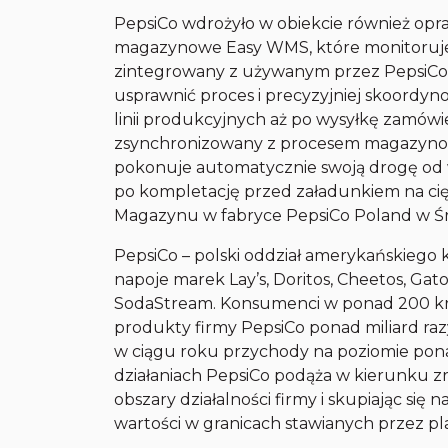
PepsiCo wdrożyło w obiekcie również o
magazynowe Easy WMS, które monitoruje z
zintegrowany z używanym przez PepsiCo 
usprawnić proces i precyzyjniej skoord
linii produkcyjnych aż po wysyłkę zamówi
zsynchronizowany z procesem magazynow
pokonuje automatycznie swoją drogę od w
po kompletację przed załadunkiem na cię
Magazynu w fabryce PepsiCo Poland w Śro
PepsiCo – polski oddział amerykańskiego
napoje marek Lay’s, Doritos, Cheetos, Gat
SodaStream. Konsumenci w ponad 200 kraj
produkty firmy PepsiCo ponad miliard ra
w ciągu roku przychody na poziomie pon
działaniach PepsiCo podąża w kierunku 
obszary działalności firmy i skupiając si
wartości w granicach stawianych przez pl