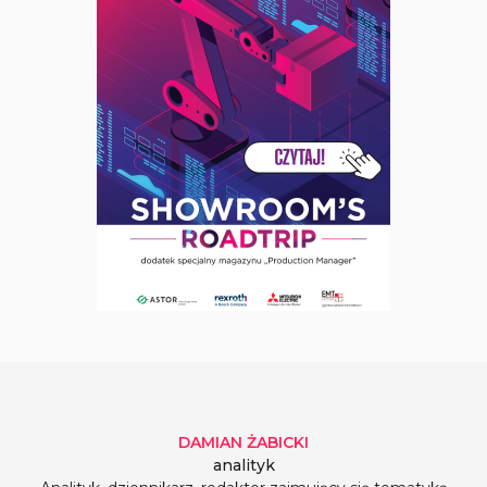
DAMIAN
ŻABICKI
analityk