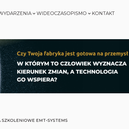
WYDARZENIA
WIDEO
CZASOPISMO
KONTAKT
SMART
FACTORY
Zobacz
WORLD
Zobacz
SMART
FACTORY
Zobacz
WORLD
Zobacz
 SZKOLENIOWE EMT-SYSTEMS