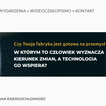
WYDARZENIA
WIDEO
CZASOPISMO
KONTAKT
SMART
FACTORY
Zobacz
WORLD
Zobacz
SMART
FACTORY
Zobacz
WORLD
Zobacz
NA ENERGOCHŁONNOŚĆ