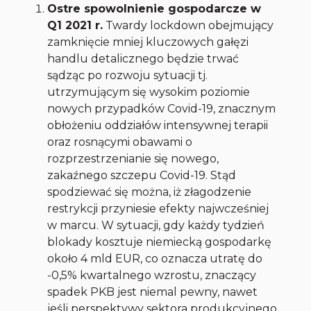
Ostre spowolnienie gospodarcze w
Q1 2021 r.
Twardy lockdown obejmujący
zamknięcie mniej kluczowych gałęzi
handlu detalicznego będzie trwać
sądząc po rozwoju sytuacji tj.
utrzymującym się wysokim poziomie
nowych przypadków Covid-19, znacznym
obłożeniu oddziałów intensywnej terapii
oraz rosnącymi obawami o
rozprzestrzenianie się nowego,
zakaźnego szczepu Covid-19. Stąd
spodziewać się można, iż złagodzenie
restrykcji przyniesie efekty najwcześniej
w marcu. W sytuacji, gdy każdy tydzień
blokady kosztuje niemiecką gospodarkę
około 4 mld EUR, co oznacza utratę do
-0,5% kwartalnego wzrostu, znaczący
spadek PKB jest niemal pewny, nawet
jeśli perspektywy sektora produkcyjnego