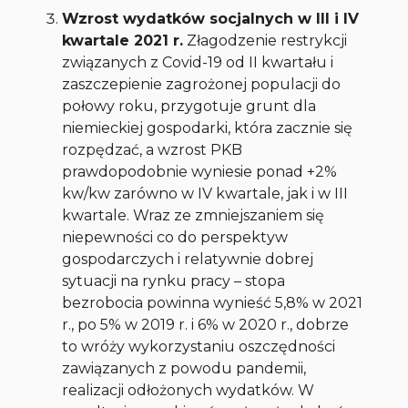
Wzrost wydatków socjalnych w III i IV
kwartale 2021 r.
Złagodzenie restrykcji
związanych z Covid-19 od II kwartału i
zaszczepienie zagrożonej populacji do
połowy roku, przygotuje grunt dla
niemieckiej gospodarki, która zacznie się
rozpędzać, a wzrost PKB
prawdopodobnie wyniesie ponad +2%
kw/kw zarówno w IV kwartale, jak i w III
kwartale. Wraz ze zmniejszaniem się
niepewności co do perspektyw
gospodarczych i relatywnie dobrej
sytuacji na rynku pracy – stopa
bezrobocia powinna wynieść 5,8% w 2021
r., po 5% w 2019 r. i 6% w 2020 r., dobrze
to wróży wykorzystaniu oszczędności
zawiązanych z powodu pandemii,
realizacji odłożonych wydatków. W