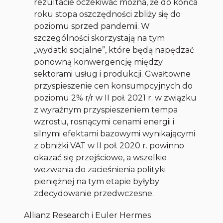
rezultacie oczekiwać można, że do końca
roku stopa oszczędności zbliży się do
poziomu sprzed pandemii. W
szczególności skorzystają na tym
„wydatki socjalne”, które będą napędzać
ponowną konwergencję między
sektorami usług i produkcji. Gwałtowne
przyspieszenie cen konsumpcyjnych do
poziomu 2% r/r w II poł. 2021 r. w związku
z wyraźnym przyspieszeniem tempa
wzrostu, rosnącymi cenami energii i
silnymi efektami bazowymi wynikającymi
z obniżki VAT w II poł. 2020 r. powinno
okazać się przejściowe, a wszelkie
wezwania do zacieśnienia polityki
pieniężnej na tym etapie byłyby
zdecydowanie przedwczesne.
Allianz Research i Euler Hermes