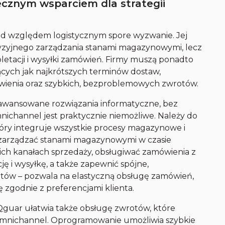
znym wsparciem dla strategii
od względem logistycznym spore wyzwanie. Jej
cyzyjnego zarządzania stanami magazynowymi, lecz
pletacji i wysyłki zamówień. Firmy muszą ponadto
cych jak najkrótszych terminów dostaw,
wienia oraz szybkich, bezproblemowych zwrotów.
aawansowane rozwiązania informatyczne, bez
nichannel jest praktycznie niemożliwe. Należy do
ry integruje wszystkie procesy magazynowe i
arządzać stanami magazynowymi w czasie
ich kanałach sprzedaży, obsługiwać zamówienia z
ę i wysyłkę, a także zapewnić spójne,
entów – pozwala na elastyczną obsługę zamówień,
 zgodnie z preferencjami klienta.
uar ułatwia także obsługę zwrotów, które
i omnichannel. Oprogramowanie umożliwia szybkie