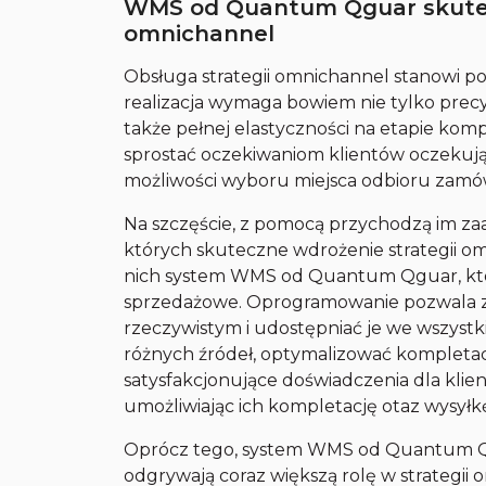
WMS od Quantum Qguar skutec
omnichannel
Obsługa strategii omnichannel stanowi p
realizacja wymaga bowiem nie tylko pre
także pełnej elastyczności na etapie kom
sprostać oczekiwaniom klientów oczekują
możliwości wyboru miejsca odbioru zamó
Na szczęście, z pomocą przychodzą im z
których skuteczne wdrożenie strategii om
nich system WMS od Quantum Qguar, któ
sprzedażowe. Oprogramowanie pozwala z
rzeczywistym i udostępniać je we wszystk
różnych źródeł, optymalizować kompletacj
satysfakcjonujące doświadczenia dla kli
umożliwiając ich kompletację otaz wysyłkę
Oprócz tego, system WMS od Quantum Qg
odgrywają coraz większą rolę w strategi