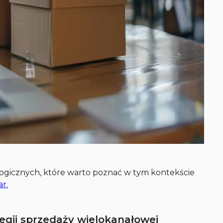
gicznych, które warto poznać w tym kontekście
r.
egii sprzedaży wielokanałowej