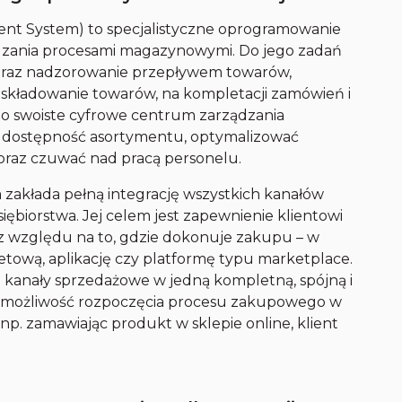
t System) to specjalistyczne oprogramowanie
zania procesami magazynowymi. Do jego zadań
 oraz nadzorowanie przepływem towarów,
 składowanie towarów, na kompletacji zamówień i
to swoiste cyfrowe centrum zarządzania
dostępność asortymentu, optymalizować
oraz czuwać nad pracą personelu.
a zakłada pełną integrację wszystkich kanałów
biorstwa. Jej celem jest zapewnienie klientowi
 względu na to, gdzie dokonuje zakupu – w
netową, aplikację czy platformę typu marketplace.
kanały sprzedażowe w jedną kompletną, spójną i
owi możliwość rozpoczęcia procesu zakupowego w
np. zamawiając produkt w sklepie online, klient