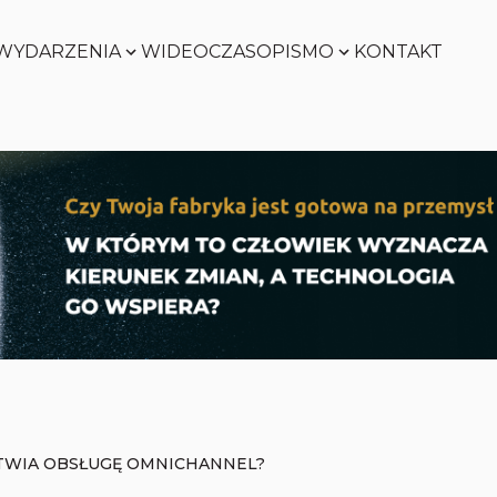
WYDARZENIA
WIDEO
CZASOPISMO
KONTAKT
SMART
FACTORY
Zobacz
WORLD
Zobacz
SMART
FACTORY
Zobacz
WORLD
Zobacz
TWIA OBSŁUGĘ OMNICHANNEL?