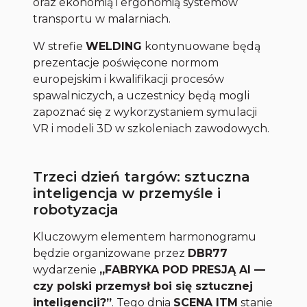
oraz ekonomią i ergonomią systemów
transportu w malarniach.
W strefie
WELDING
kontynuowane będą
prezentacje poświęcone normom
europejskim i kwalifikacji procesów
spawalniczych, a uczestnicy będą mogli
zapoznać się z wykorzystaniem symulacji
VR i modeli 3D w szkoleniach zawodowych.
Trzeci dzień targów: sztuczna
inteligencja w przemyśle i
robotyzacja
Kluczowym elementem harmonogramu
będzie organizowane przez
DBR77
wydarzenie
„FABRYKA POD PRESJĄ AI —
czy polski przemysł boi się sztucznej
inteligencji?”
. Tego dnia
SCENA ITM
stanie