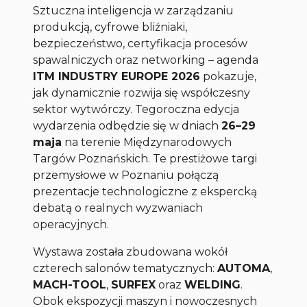
Sztuczna inteligencja w zarządzaniu
produkcją, cyfrowe bliźniaki,
bezpieczeństwo, certyfikacja procesów
spawalniczych oraz networking – agenda
ITM INDUSTRY EUROPE 2026
pokazuje,
jak dynamicznie rozwija się współczesny
sektor wytwórczy. Tegoroczna edycja
wydarzenia odbędzie się w dniach
26–29
maja
na terenie Międzynarodowych
Targów Poznańskich. Te prestiżowe targi
przemysłowe w Poznaniu połączą
prezentacje technologiczne z ekspercką
debatą o realnych wyzwaniach
operacyjnych.
Wystawa została zbudowana wokół
czterech salonów tematycznych:
AUTOMA
,
MACH-TOOL
,
SURFEX
oraz
WELDING
.
Obok ekspozycji maszyn i nowoczesnych