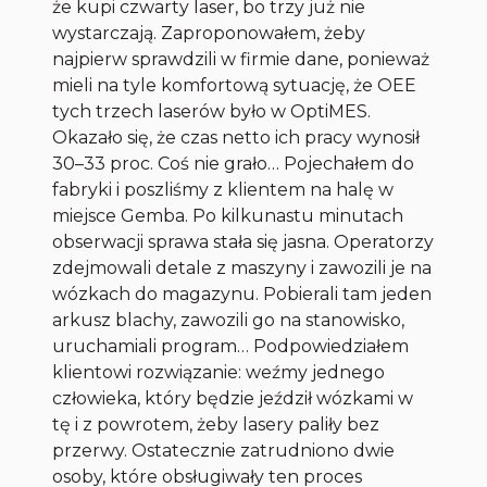
że kupi czwarty laser, bo trzy już nie
wystarczają. Zaproponowałem, żeby
najpierw sprawdzili w firmie dane, ponieważ
mieli na tyle komfortową sytuację, że OEE
tych trzech laserów było w OptiMES.
Okazało się, że czas netto ich pracy wynosił
30–33 proc. Coś nie grało… Pojechałem do
fabryki i poszliśmy z klientem na halę w
miejsce
Gemba
. Po kilkunastu minutach
obserwacji sprawa stała się jasna. Operatorzy
zdejmowali detale z maszyny i zawozili je na
wózkach do magazynu. Pobierali tam jeden
arkusz blachy, zawozili go na stanowisko,
uruchamiali program… Podpowiedziałem
klientowi rozwiązanie: weźmy jednego
człowieka, który będzie jeździł wózkami w
tę i z powrotem, żeby lasery paliły bez
przerwy. Ostatecznie zatrudniono dwie
osoby, które obsługiwały ten proces