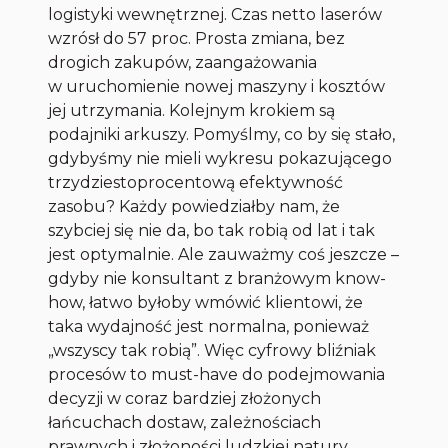
logistyki wewnętrznej. Czas netto laserów
wzrósł do 57 proc. Prosta zmiana, bez
drogich zakupów, zaangażowania
w uruchomienie nowej maszyny i kosztów
jej utrzymania. Kolejnym krokiem są
podajniki arkuszy. Pomyślmy, co by się stało,
gdybyśmy nie mieli wykresu pokazującego
trzydziestoprocentową efektywność
zasobu? Każdy powiedziałby nam, że
szybciej się nie da, bo tak robią od lat i tak
jest optymalnie. Ale zauważmy coś jeszcze –
gdyby nie konsultant z branżowym know-
how, łatwo byłoby wmówić klientowi, że
taka wydajność jest normalna, ponieważ
„wszyscy tak robią”. Więc cyfrowy bliźniak
procesów to must-have do podejmowania
decyzji w coraz bardziej złożonych
łańcuchach dostaw, zależnościach
prawnych i złożoności ludzkiej natury.