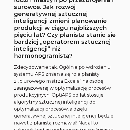
ludzi i maszyn po przezbrojenia i
surowce. Jak rozwój
generatywnej sztucznej
inteligencji zmieni planowanie
produkcji w ciągu najbliższych
pięciu lat? Czy planista stanie się
bardziej „operatorem sztucznej
inteligencji” niż
harmonogramistą?
Zdecydowanie tak. Ogólnie po wdrożeniu
systemu APS zmienia się rola planisty
z „biurowego mistrza Excela” na osobę
zaangażowaną w optymalizację procesów
produkcyjnych. OptiAPS od lat stosuje
algorytmy sztucznej inteligencji do
optymalizacji procesów, a dzięki
generatywnej sztucznej inteligencji będzie
nawet z planistą rozmawiał! Nadal to
człowiek będzie podejmował najważniejsze