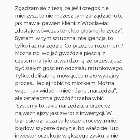
Zgadzam się z tezą, że jeśli czegoś nie
mierzysz, to nie możesz tym zarządzać lub,
jak mawiał pewien klient z Wrocławia:
„dostaje wówczas ten, kto głośniej krzyczy”.
System, w tym sztuczna inteligencja, to
tylko i aż narzędzie. Co przez to rozumiem?
Można np. wbijać gwoździe pięścią, z
czasem na tyle utwardzoną, że przestajesz
być stałym gościem oddziału ratunkowego.
Tylko, delikatnie mówiąc, to mało wydajny
proces… lepiej robić to młotkiem. Można
więc – jak widać – mieć różne „narzędzia”,
ale ostatecznie gwóźdź trzeba wbić.
Systemy to takie narzędzia, a przecież
najważniejszy jest zwrot z inwestycji. W
biznesie oznacza to lepsze procesy, mniej
błędów, szybsze decyzje, bo właściciel lub
inwestor oczekuje większego zysku, a nie