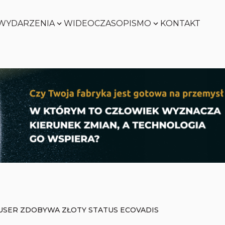
WYDARZENIA
WIDEO
CZASOPISMO
KONTAKT
SMART
FACTORY
Zobacz
WORLD
Zobacz
SMART
FACTORY
Zobacz
WORLD
Zobacz
SER ZDOBYWA ZŁOTY STATUS ECOVADIS