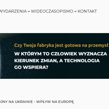
WYDARZENIA
WIDEO
CZASOPISMO
KONTAKT
SMART
FACTORY
Zobacz
WORLD
Zobacz
SMART
FACTORY
Zobacz
WORLD
Zobacz
JNY NA UKRAINIE - WPŁYW NA EUROPĘ