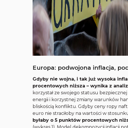
Europa: podwojona inflacja, p
Gdyby nie wojna, i tak już wysoka infl
procentowych niższa – wynika z analiz
korzystał ze swojego statusu bezpiecznej
energii i korzystnej zmiany warunków ha
bliskością konfliktu. Gdyby ceny ropy naft
euro nie straciłoby na wartości w stosun
byłaby o 5 punktów procentowych ni
(wykres 1). Model dekompozycji inflacji po