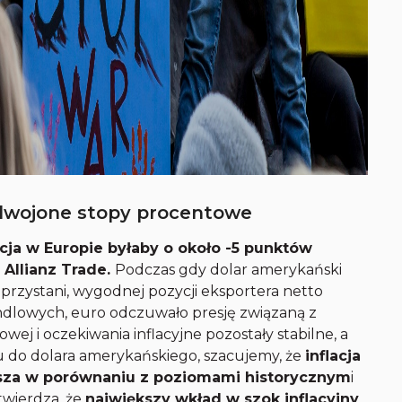
odwojone stopy procentowe
acja w Europie byłaby o około -5 punktów
 Allianz Trade.
Podczas gdy dolar amerykański
 przystani, wygodnej pozycji eksportera netto
ndlowych, euro odczuwało presję związaną z
owej i oczekiwania inflacyjne pozostały stabilne, a
ku do dolara amerykańskiego, szacujemy, że
inflacja
ższa w porównaniu z poziomami historycznym
i
twierdza, że
największy wkład w szok inflacyjny