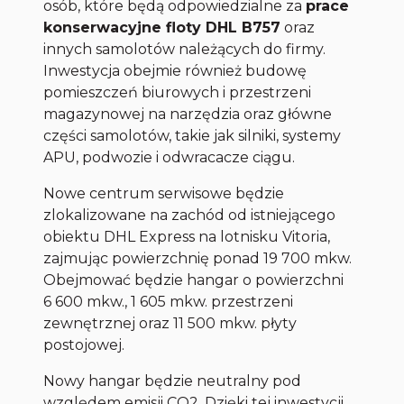
osób, które będą odpowiedzialne za
prace
konserwacyjne floty DHL B757
oraz
innych samolotów należących do firmy.
Inwestycja obejmie również budowę
pomieszczeń biurowych i przestrzeni
magazynowej na narzędzia oraz główne
części samolotów, takie jak silniki, systemy
APU, podwozie i odwracacze ciągu.
Nowe centrum serwisowe będzie
zlokalizowane na zachód od istniejącego
obiektu DHL Express na lotnisku Vitoria,
zajmując powierzchnię ponad 19 700 mkw.
Obejmować będzie hangar o powierzchni
6 600 mkw., 1 605 mkw. przestrzeni
zewnętrznej oraz 11 500 mkw. płyty
postojowej.
Nowy hangar będzie neutralny pod
względem emisji CO2. Dzięki tej inwestycji