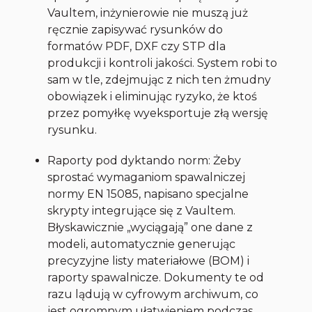
Vaultem, inżynierowie nie muszą już
ręcznie zapisywać rysunków do
formatów PDF, DXF czy STP dla
produkcji i kontroli jakości. System robi to
sam w tle, zdejmując z nich ten żmudny
obowiązek i eliminując ryzyko, że ktoś
przez pomyłkę wyeksportuje złą wersję
rysunku.
Raporty pod dyktando norm: Żeby
sprostać wymaganiom spawalniczej
normy EN 15085, napisano specjalne
skrypty integrujące się z Vaultem.
Błyskawicznie „wyciągają” one dane z
modeli, automatycznie generując
precyzyjne listy materiałowe (BOM) i
raporty spawalnicze. Dokumenty te od
razu lądują w cyfrowym archiwum, co
jest ogromnym ułatwieniem podczas