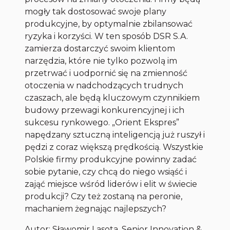
mogły tak dostosować swoje plany
produkcyjne, by optymalnie zbilansować
ryzyka i korzyści. W ten sposób DSR S.A.
zamierza dostarczyć swoim klientom
narzędzia, które nie tylko pozwolą im
przetrwać i uodpornić się na zmienność
otoczenia w nadchodzących trudnych
czaszach, ale będą kluczowym czynnikiem
budowy przewagi konkurencyjnej i ich
sukcesu rynkowego. „Orient Ekspres”
napędzany sztuczną inteligencją już ruszył i
pędzi z coraz większą prędkością. Wszystkie
Polskie firmy produkcyjne powinny zadać
sobie pytanie, czy chcą do niego wsiąść i
zająć miejsce wśród liderów i elit w świecie
produkcji? Czy też zostaną na peronie,
machaniem żegnając najlepszych?
Autor: Sławomir Lasota, Senior Innovation &