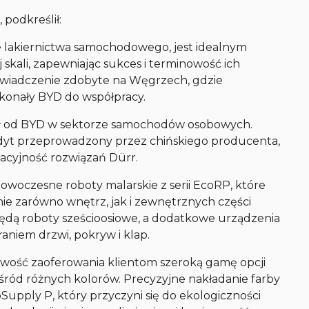
 podkreślił:
ie lakiernictwa samochodowego, jest idealnym
 skali, zapewniając sukces i terminowość ich
doświadczenie zdobyte na Węgrzech, gdzie
ekonały BYD do współpracy.
mał od BYD w sektorze samochodów osobowych.
udyt przeprowadzony przez chińskiego producenta,
wacyjność rozwiązań Dürr.
owoczesne roboty malarskie z serii EcoRP, które
e zarówno wnętrz, jak i zewnętrznych części
będą roboty sześcioosiowe, a dodatkowe urządzenia
raniem drzwi, pokryw i klap.
liwość zaoferowania klientom szeroką gamę opcji
śród różnych kolorów. Precyzyjne nakładanie farby
upply P, który przyczyni się do ekologiczności