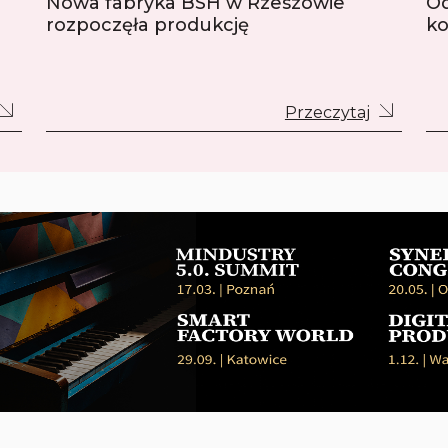
Nowa fabryka BSH w Rzeszowie
Od
rozpoczęła produkcję
ko
Przeczytaj