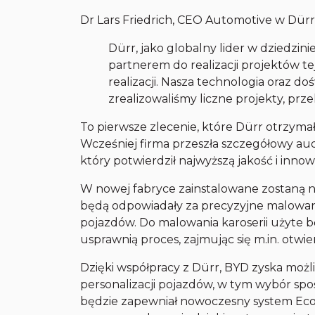
Dr Lars Friedrich, CEO Automotive w Dürr,
Dürr, jako globalny lider w dziedzin
partnerem do realizacji projektów tej
realizacji. Nasza technologia oraz 
zrealizowaliśmy liczne projekty, prz
To pierwsze zlecenie, które Dürr otrzy
Wcześniej firma przeszła szczegółowy a
który potwierdził najwyższą jakość i inno
W nowej fabryce zainstalowane zostaną n
będą odpowiadały za precyzyjne malowani
pojazdów. Do malowania karoserii użyte 
usprawnią proces, zajmując się m.in. otwie
Dzięki współpracy z Dürr, BYD zyska moż
personalizacji pojazdów, w tym wybór spo
będzie zapewniał nowoczesny system EcoS