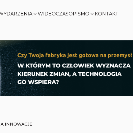
WYDARZENIA
WIDEO
CZASOPISMO
KONTAKT
SMART
FACTORY
Zobacz
WORLD
Zobacz
SMART
FACTORY
Zobacz
WORLD
Zobacz
NA INNOWACJE