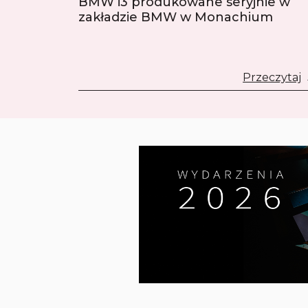
BMW i3 produkowane seryjnie w
zakładzie BMW w Monachium
Przeczytaj