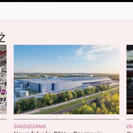
Ż
ZARZĄDZANIE
ZA