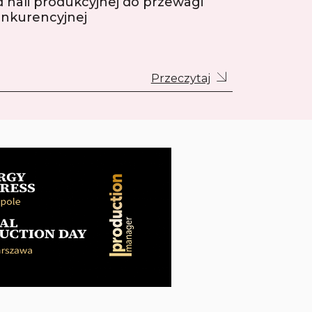
 hali produkcyjnej do przewagi
nkurencyjnej
Przeczytaj