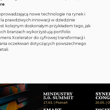
are
.
 wprowadzającą nowe technologie na rynek i
gla prawdziwych innowacji w dziedzinie
st kolejnym doskonałym przykładem tego, jak
nych branżach wykorzystują portfolio
ns Xcelerator do cyfrowej transformacji i
owania oczekiwań dotyczących powszechnego
tali.