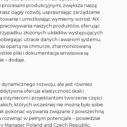
 procesami produkcyjnymi, zwiększa naszą
nasz ciągły rozwój, usprawniając zarządzanie
towanie i umożliwiając wymierny wzrost. NX
 opracowywania naszych produktów, oferując
 przypadku złożonych układów występujących
biegając utracie danych i awariom systemu.
nia opartą na chmurze, zharmonizowaną
stkie pliki i dokumentacja serwisowa są
e – dodaje.
e dynamicznego rozwoju, ale jest również
dytywna oferuje elastyczność skali i
ą inżynierom i projektantom tworzenie części
akich, których wcześniej nie można było sobie
dnak pokonać wyzwania związane z powszechną
a rozwinąć w pełnym potencjale – powiedział
ntry Manager Poland and Czech Republic,