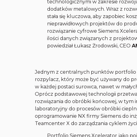
technologicznymi w zakresie rozwoju
dodatków metalowych. Wraz z rozwo
stała się kluczowa, aby zapobiec ko
nieprawidłowych projektów do produ
rozwiązanie cyfrowe Siemens Xcelera
ilości danych związanych z projekto
powiedział Łukasz Żrodowski, CEO
A
Jednym z centralnych punktów portfoli
rozpylacz, który może być używany do p
w każdej postaci surowca, nawet w małyc
Oprócz podstawowej technologii przetw
rozwiązania do obróbki końcowej, w tym 
laboratoryjny do procesów obróbki cieplne
oprogramowanie NX firmy Siemens do inż
Teamcenter X do zarządzania cyklem życ
Portfolio Siemens Xcelerator jako p