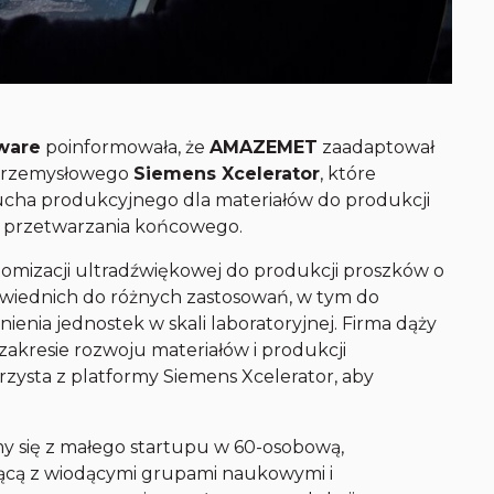
tware
poinformowała, że
AMAZEMET
zaadaptował
 przemysłowego
Siemens Xcelerator
, które
cha produkcyjnego dla materiałów do produkcji
o przetwarzania końcowego.
omizacji ultradźwiękowej do produkcji proszków o
wiednich do różnych zastosowań, w tym do
ienia jednostek w skali laboratoryjnej. Firma dąży
akresie rozwoju materiałów i produkcji
rzysta z platformy Siemens Xcelerator, aby
śmy się z małego startupu w 60-osobową,
ącą z wiodącymi grupami naukowymi i