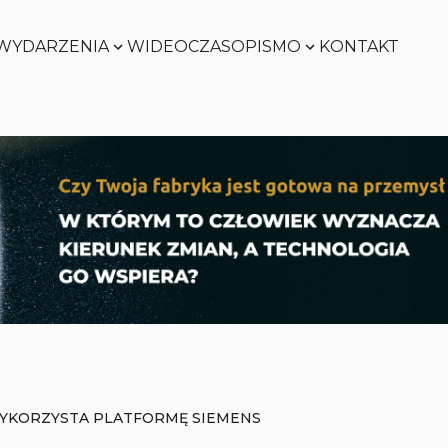
WYDARZENIA
WIDEO
CZASOPISMO
KONTAKT
SMART
FACTORY
Zobacz
WORLD
Zobacz
SMART
FACTORY
Zobacz
WORLD
Zobacz
YKORZYSTA PLATFORMĘ SIEMENS