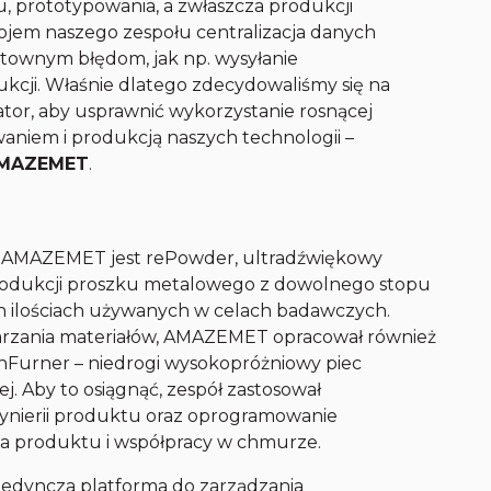
, prototypowania, a zwłaszcza produkcji
jem naszego zespołu centralizacja danych
sztownym błędom, jak np. wysyłanie
kcji. Właśnie dlatego zdecydowaliśmy się na
tor, aby usprawnić wykorzystanie rosnącej
waniem i produkcją naszych technologii –
MAZEMET
.
o AMAZEMET jest rePowder, ultradźwiękowy
rodukcji proszku metalowego z dowolnego stopu
h ilościach używanych w celach badawczych.
arzania materiałów, AMAZEMET opracował również
inFurner – niedrogi wysokopróżniowy piec
j. Aby to osiągnąć, zespół zastosował
ynierii produktu oraz oprogramowanie
ia produktu i współpracy w chmurze.
ojedyncza platforma do zarządzania