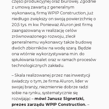
części produkcyjnej oraz biurowej. Zgodnie
z umową zawartą z generalnym
wykonawcą, firmą WPIP Construction, już
niedługo zwiększy on swoją powierzchnię o
20,5 tys. m kw. Ponieważ Aluron jest firmą
zaangażowaną w realizację celów
zrównoważonego rozwoju, zlecił
generalnemu wykonawcy także budowę
dwóch zbiorników na wodę szarą. Będzie
ona wtórnie wykorzystywana m.in. do
spłukiwania toalet oraz w ramach procesów
technologicznych zakładu.
– Skala realizowanej przez nas inwestycji
świadczy o tym, że firma Aluron, lider w
swojej branży, niezmiennie dobrze radzi
sobie na rynku, systematycznie się
rozwijając –
mówi Janusz Signetzki,
prezes zarządu WPIP Construction.
–