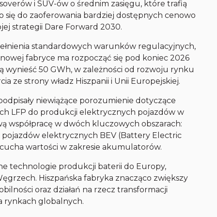
overów i SUV-ów o średnim zasięgu, które trafią
ło się do zaoferowania bardziej dostępnych cenowo
jej strategii Dare Forward 2030.
spełnienia standardowych warunków regulacyjnych,
 nowej fabryce ma rozpocząć się pod koniec 2026
ą wynieść 50 GWh, w zależności od rozwoju rynku
a ze strony władz Hiszpanii i Unii Europejskiej.
L podpisały niewiążące porozumienie dotyczące
h LFP do produkcji elektrycznych pojazdów w
ową współpracę w dwóch kluczowych obszarach:
pojazdów elektrycznych BEV (Battery Electric
ańcucha wartości w zakresie akumulatorów.
 technologie produkcji baterii do Europy,
Węgrzech. Hiszpańska fabryka znacząco zwiększy
bilności oraz działań na rzecz transformacji
a rynkach globalnych.