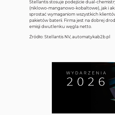
Stellantis stosuje podejście dual-chemis
(niklowo-manganowo-kobaltowe), jak i ak
sprostać wymaganiom wszystkich klientów
pakietów baterii. Firma jest na dobrej dro
emisji dwutlenku węgla netto.
Źródło: Stellantis NV, automatykab2b.pl