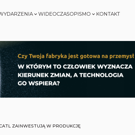
WYDARZENIA
WIDEO
CZASOPISMO
KONTAKT
SMART
FACTORY
Zobacz
WORLD
Zobacz
SMART
FACTORY
Zobacz
WORLD
Zobacz
I CATL ZAINWESTUJĄ W PRODUKCJĘ