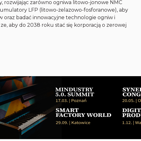
try, rozwijając zarówno ogniwa litowo-jonowe NMC
umulatory LFP (litowo-żelazowo-fosforanowe), aby
 oraz badać innowacyjne technologie ogniw i
dze, aby do 2038 roku stać się korporacją o zerowej