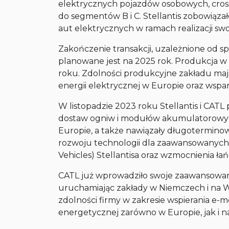
elektrycznych pojazdów osobowych, cross
do segmentów B i C. Stellantis zobowiąza
aut elektrycznych w ramach realizacji swo
Zakończenie transakcji, uzależnione od 
planowane jest na 2025 rok. Produkcja w
roku. Zdolności produkcyjne zakładu maj
energii elektrycznej w Europie oraz wsparci
W listopadzie 2023 roku Stellantis i CAT
dostaw ogniw i modułów akumulatorowyc
Europie, a także nawiązały długotermin
rozwoju technologii dla zaawansowanych 
Vehicles) Stellantisa oraz wzmocnienia ł
CATL już wprowadziło swoje zaawansowane
uruchamiając zakłady w Niemczech i na 
zdolności firmy w zakresie wspierania e-mo
energetycznej zarówno w Europie, jak i n