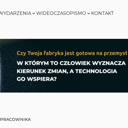
WYDARZENIA
WIDEO
CZASOPISMO
KONTAKT
SMART
FACTORY
Zobacz
WORLD
Zobacz
SMART
FACTORY
Zobacz
WORLD
Zobacz
 PRACOWNIKA