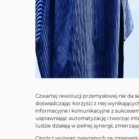
Czwartej rewolucji przemysłowej nie da się
doświadczając korzyści z niej wynikającyc
informacyjne i komunikacyjne z sukces
usprawniając automatyzację i tworząc inte
ludzie działają w pełnej synergii, zmierza
Oprócz wyzwań związanych ze zmianami w