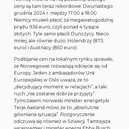
ceny są tam teraz rekordowe. Dwunastego
grudnia 2024 r. między 17.00 a 18.00
Niemcy musieli płacić za megawatogodzinę
prądu 936 euro, czyli ponad 4 tysiące
złotych. Tyle samo płacili Duńczycy. Nieco
mniej, ale równie dużo, Holendrzy (873
euro) i Austriacy (850 euro).
Podbijanie cen na lokalnym rynku sprawiło,
że Norwegowie rozważają odcięcie się od
Europy. Jeden z ambasadorów Unii
Europejskiej w Oslo uważa, że to
„decydujący moment w relacjach”, a taki
ruch „nie zostanie dobrze przyjęty”.
Tymczasem norweski minister energetyki
Terje Aasland mówi, że to „absolutnie
gówniana sytuacja”. Rozgoryczenie
odczuwa się również w Szwecji. Tamtejsza
wicepremier i minister energii Ebba Busch