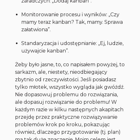
zaradczych: „Dodaj
kanban
”.
Monitorowanie procesu i wyników: „Czy
mamy teraz
kanban
? Tak, mamy. Sprawa
załatwiona”.
Standaryzacja i udostępnianie: „Ej, ludzie,
używajcie
kanban
”.
Żeby było jasne, to, co napisałem powyżej, to
sarkazm, ale, niestety, nieodbiegający
zbytnio od rzeczywistości. Jeśli posiadasz
tylko młotek, wszystko wygląda jak gwóźdź.
Nie dopasowuj problemu do rozwiązania,
ale dopasuj rozwiązanie do problemu! W
każdym razie w kilku następnych akapitach
przejdę przez praktyczne rozwiązywanie
problemów krok po kroku, pokazując
również, dlaczego przygotowanie (tj. plan)
ma tak duże znaczenie. Moim celem jest