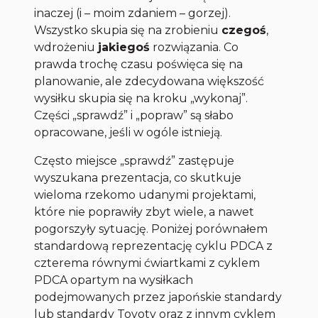
inaczej (i – moim zdaniem – gorzej).
Wszystko skupia się na zrobieniu
czegoś
,
wdrożeniu
jakiegoś
rozwiązania. Co
prawda trochę czasu poświęca się na
planowanie, ale zdecydowana większość
wysiłku skupia się na kroku „wykonaj”.
Części „sprawdź” i „popraw” są słabo
opracowane, jeśli w ogóle istnieją.
Często miejsce „sprawdź” zastępuje
wyszukana prezentacja, co skutkuje
wieloma rzekomo udanymi projektami,
które nie poprawiły zbyt wiele, a nawet
pogorszyły sytuację. Poniżej porównałem
standardową reprezentację cyklu PDCA z
czterema równymi ćwiartkami z cyklem
PDCA opartym na wysiłkach
podejmowanych przez japońskie standardy
lub standardy Toyoty oraz z innym cyklem