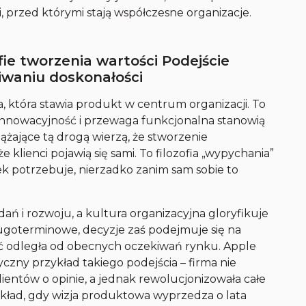
i, przed którymi stają współczesne organizacje.
ofie tworzenia wartości Podejście
iwaniu doskonałości
, która stawia produkt w centrum organizacji. To
 innowacyjność i przewaga funkcjonalna stanowią
ążające tą drogą wierzą, że stworzenie
klienci pojawią się sami. To filozofia „wypychania”
ek potrzebuje, nierzadko zanim sam sobie to
ań i rozwoju, a kultura organizacyjna gloryfikuje
długoterminowe, decyzje zaś podejmuje się na
być odległa od obecnych oczekiwań rynku. Apple
zny przykład takiego podejścia – firma nie
ientów o opinie, a jednak rewolucjonizowała całe
ykład, gdy wizja produktowa wyprzedza o lata