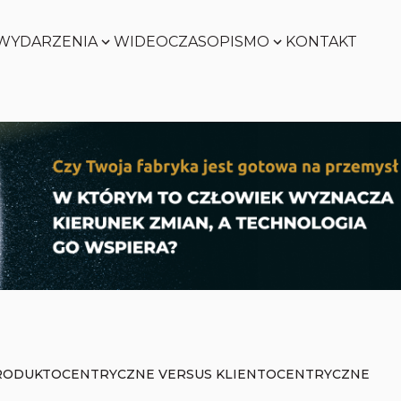
WYDARZENIA
WIDEO
CZASOPISMO
KONTAKT
SMART
FACTORY
Zobacz
WORLD
Zobacz
SMART
FACTORY
Zobacz
WORLD
Zobacz
RODUKTOCENTRYCZNE VERSUS KLIENTOCENTRYCZNE