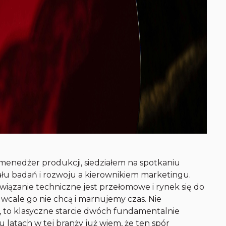
y menedżer produkcji, siedziałem na spotkaniu
ału badań i rozwoju a kierownikiem marketingu.
iązanie techniczne jest przełomowe i rynek się do
ci wcale go nie chcą i marnujemy czas. Nie
, to klasyczne starcie dwóch fundamentalnie
u latach w tej branży już wiem, że ten spór